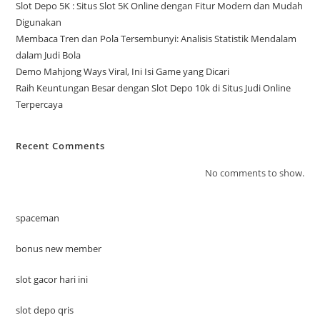
Slot Depo 5K : Situs Slot 5K Online dengan Fitur Modern dan Mudah
Digunakan
Membaca Tren dan Pola Tersembunyi: Analisis Statistik Mendalam
dalam Judi Bola
Demo Mahjong Ways Viral, Ini Isi Game yang Dicari
Raih Keuntungan Besar dengan Slot Depo 10k di Situs Judi Online
Terpercaya
Recent Comments
No comments to show.
spaceman
bonus new member
slot gacor hari ini
slot depo qris