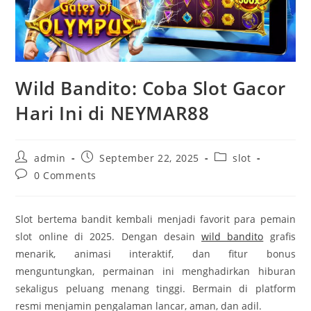
Wild Bandito: Coba Slot Gacor
Hari Ini di NEYMAR88
Post
Post
Post
admin
September 22, 2025
slot
author:
published:
category:
Post
0 Comments
comments:
Slot bertema bandit kembali menjadi favorit para pemain
slot online di 2025. Dengan desain
wild bandito
grafis
menarik, animasi interaktif, dan fitur bonus
menguntungkan, permainan ini menghadirkan hiburan
sekaligus peluang menang tinggi. Bermain di platform
resmi menjamin pengalaman lancar, aman, dan adil.