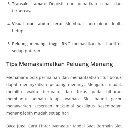
Transaksi aman:
Deposit dan penarikan cepat dan
terpercaya.
Visual dan audio seru:
Membuat permainan lebih
hidup.
Peluang menang tinggi:
RNG memastikan hasil adil di
setiap putaran.
Tips Memaksimalkan Peluang Menang
Memahami pola permainan dan memanfaatkan fitur bonus
dapat meningkatkan peluang menang. Mengatur modal,
memilih waktu bermain, dan fokus pada hiburan
membantu pemain tetap nyaman. Slot bandit gacor
menawarkan keseruan maksimal sekaligus kesempatan
menang lebih mudah setiap hari.
Baca juga: Cara Pintar Mengatur Modal Saat Bermain Slot