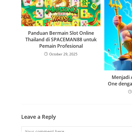
Panduan Bermain Slot Online
Thailand di SPACEMAN88 untuk
Pemain Profesional
October 29, 2025
Menjadi 
One dengan
Leave a Reply
Comment