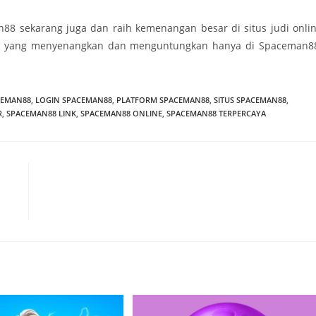
88 sekarang juga dan raih kemenangan besar di situs judi onli
ine yang menyenangkan dan menguntungkan hanya di Spaceman8
CEMAN88
,
LOGIN SPACEMAN88
,
PLATFORM SPACEMAN88
,
SITUS SPACEMAN88
,
R
,
SPACEMAN88 LINK
,
SPACEMAN88 ONLINE
,
SPACEMAN88 TERPERCAYA