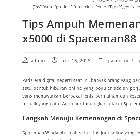
{"os":"web","product":"dreamina","exportType":"generation
Tips Ampuh Memenan
x5000 di Spaceman88
Post
Post
Post
admin
June 16, 2026
spaceman
/
s
author:
published:
category:
Pada era digital seperti saat ini, banyak orang yang b
satu bentuk hiburan online yang populer adalah perju
yang menawarkan berbagai jenis permainan dan kesem
terbaik yang patut Anda pertimbangkan adalah
Spacema
Langkah Menuju Kemenangan di Spa
Spaceman88 adalah salah satu situs judi online yang m