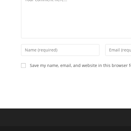
Enter
Enter
your
your
name
email
Save my name, email, and website in this browser f
or
address
username
to
to
comment
comment