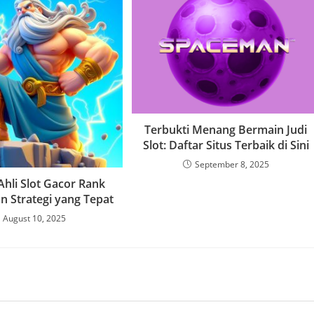
Terbukti Menang Bermain Judi
Slot: Daftar Situs Terbaik di Sini
September 8, 2025
Ahli Slot Gacor Rank
 Strategi yang Tepat
August 10, 2025