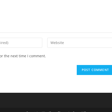
Enter
your
website
or the next time I comment.
URL
(optional)