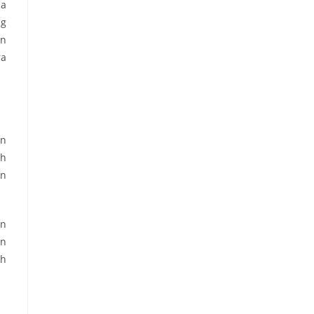
da
ng
an
ra
an
ah
an
an
an
ah