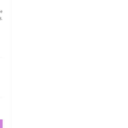
ne
8.