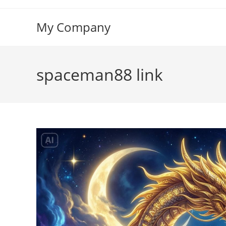
Skip
to
My Company
content
spaceman88 link