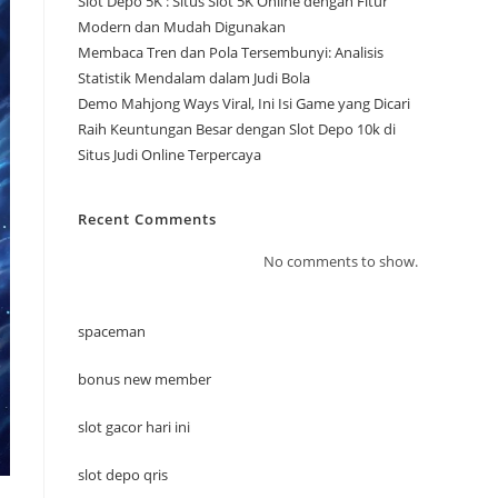
Slot Depo 5K : Situs Slot 5K Online dengan Fitur
Modern dan Mudah Digunakan
Membaca Tren dan Pola Tersembunyi: Analisis
Statistik Mendalam dalam Judi Bola
Demo Mahjong Ways Viral, Ini Isi Game yang Dicari
Raih Keuntungan Besar dengan Slot Depo 10k di
Situs Judi Online Terpercaya
Recent Comments
No comments to show.
spaceman
bonus new member
slot gacor hari ini
slot depo qris