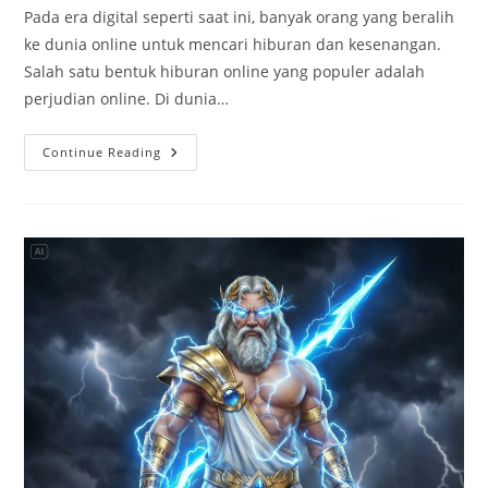
Pada era digital seperti saat ini, banyak orang yang beralih
ke dunia online untuk mencari hiburan dan kesenangan.
Salah satu bentuk hiburan online yang populer adalah
perjudian online. Di dunia…
Tips
Continue Reading
Ampuh
Memenangkan
Jackpot
Maxwin
X5000
Di
Spaceman88