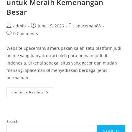
untuk Meraih Kemenangan
Besar
Post
Post
Post
admin
June 15, 2026
spaceman88
author:
published:
category:
Post
0 Comments
comments:
Website Spaceman88 merupakan salah satu platform judi
online yang banyak dicari oleh para pemain judi di
Indonesia. Dikenal sebagai situs yang gacor dan mudah
menang, Spaceman88 menyediakan berbagai jenis
permainan…
Spaceman88:
Continue Reading
Platform
Terbaik
Untuk
Meraih
Kemenangan
Besar
Search
SEARCH