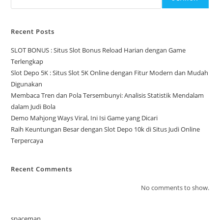
Recent Posts
SLOT BONUS : Situs Slot Bonus Reload Harian dengan Game
Terlengkap
Slot Depo 5K : Situs Slot 5K Online dengan Fitur Modern dan Mudah
Digunakan
Membaca Tren dan Pola Tersembunyi: Analisis Statistik Mendalam
dalam Judi Bola
Demo Mahjong Ways Viral, Ini Isi Game yang Dicari
Raih Keuntungan Besar dengan Slot Depo 10k di Situs Judi Online
Terpercaya
Recent Comments
No comments to show.
spaceman