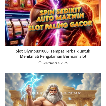
Slot Olympus1000: Tempat Terbaik untuk
Menikmati Pengalaman Bermain Slot
September 8, 2025