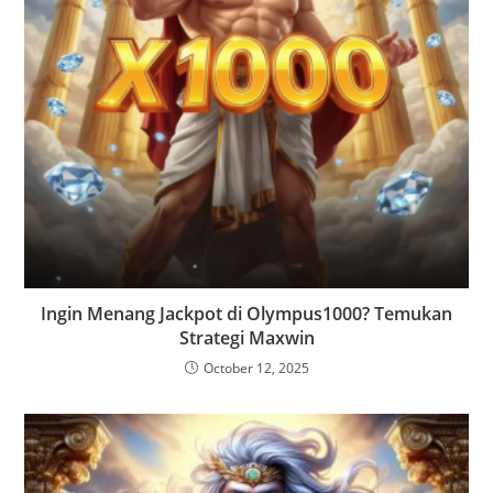
Ingin Menang Jackpot di Olympus1000? Temukan
Strategi Maxwin
October 12, 2025