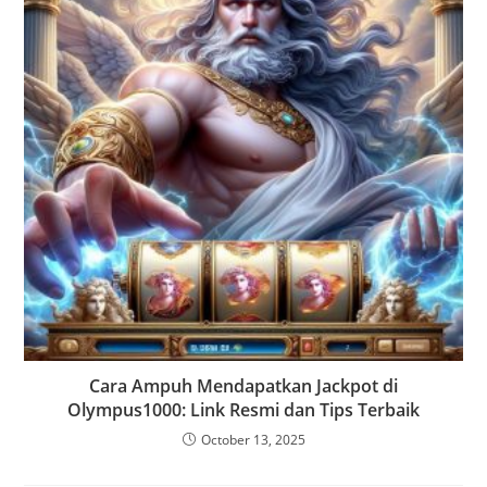
Cara Ampuh Mendapatkan Jackpot di
Olympus1000: Link Resmi dan Tips Terbaik
October 13, 2025