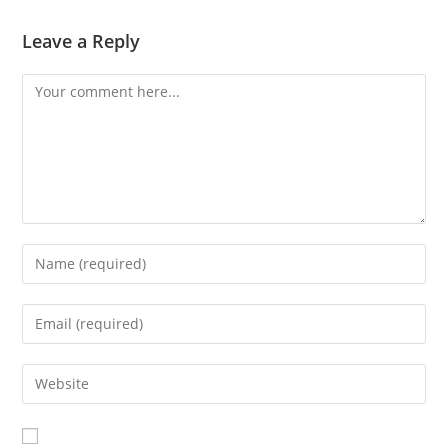
Leave a Reply
Comment
Enter
your
name
Enter
or
your
username
email
Enter
to
address
your
comment
to
website
comment