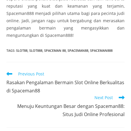
reputasi yang kuat dan keamanan yang terjamin,
Spaceman888 menjadi pilihan utama bagi para pecinta judi
online. Jadi, jangan ragu untuk bergabung dan merasakan
pengalaman bermain yang mengasyikkan dan
menguntungkan di Spaceman888!
TAGS
:
SLOT88
,
SLOT888
,
SPACEMAN 88
,
SPACEMAN88
,
SPACEMAN888
Read
Previous Post
more
Rasakan Pengalaman Bermain Slot Online Berkualitas
articles
di Spaceman88
Next Post
Menuju Keuntungan Besar dengan Spaceman88:
Situs Judi Online Profesional