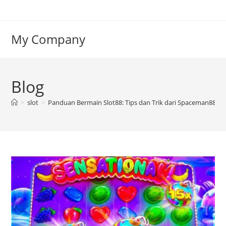
Skip
to
content
My Company
Blog
>
slot
>
Panduan Bermain Slot88: Tips dan Trik dari Spaceman888