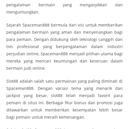
pengalaman bermain yang mengasyikkan dan
menguntungkan.
Sejarah Spaceman888 bermula dari visi untuk memberikan
pengalaman bermain yang aman dan menyenangkan bagi
para pemain. Dengan didukung oleh teknologi canggih dan
tim profesional yang berpengalaman dalam industri
perjudian online, Spaceman888 menjadi pilihan utama bagi
mereka yang mencari keuntungan dan keseruan dalam
bermain judi online.
Slot88 adalah salah satu permainan yang paling diminati di
Spaceman888. Dengan variasi tema yang menarik dan
jackpot yang besar, slot88 telah menjadi favorit para
pemain di situs ini. Berbagai fitur bonus dan promosi juga
ditawarkan untuk memberikan kesempatan lebih besar
bagi pemain untuk meraih kemenangan.