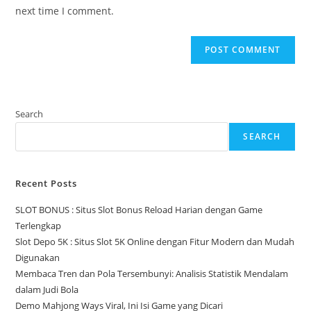
(optional)
next time I comment.
Search
SEARCH
Recent Posts
SLOT BONUS : Situs Slot Bonus Reload Harian dengan Game
Terlengkap
Slot Depo 5K : Situs Slot 5K Online dengan Fitur Modern dan Mudah
Digunakan
Membaca Tren dan Pola Tersembunyi: Analisis Statistik Mendalam
dalam Judi Bola
Demo Mahjong Ways Viral, Ini Isi Game yang Dicari