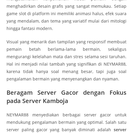
menghadirkan desain grafis yang sangat memukau. Setiap
game slot di platform ini memiliki animasi halus, efek suara
yang mendalam, dan tema yang variatif mulai dari mitologi
hingga fantasi modern.
Visual yang menarik dan tampilan yang responsif membuat
pemain betah berlama-lama bermain, sekaligus
mengurangi kelelahan mata dan stres selama sesi taruhan.
Hal ini menjadi nilai tambah yang signifikan di NEYMAR88,
karena tidak hanya soal menang besar, tapi juga soal
pengalaman bermain yang menyenangkan dan nyaman.
Beragam Server Gacor dengan Fokus
pada Server Kamboja
NEYMAR88 menyediakan berbagai server gacor untuk
mendukung pengalaman bermain yang optimal. Salah satu
server paling gacor yang banyak diminati adalah
server