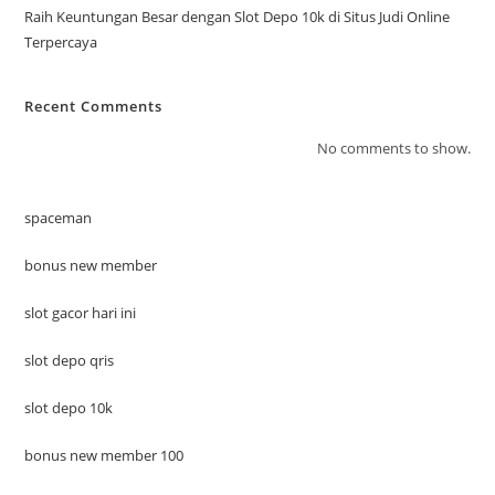
Raih Keuntungan Besar dengan Slot Depo 10k di Situs Judi Online
Terpercaya
Recent Comments
No comments to show.
spaceman
bonus new member
slot gacor hari ini
slot depo qris
slot depo 10k
bonus new member 100