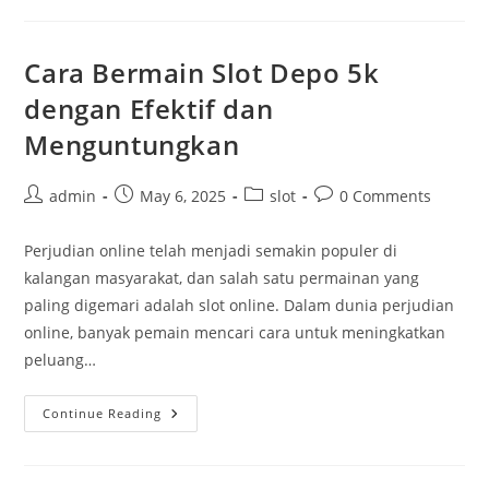
Peluang
Besar
Dengan
Modal
Cara Bermain Slot Depo 5k
Kecil
dengan Efektif dan
Menguntungkan
Post
Post
Post
Post
admin
May 6, 2025
slot
0 Comments
author:
published:
category:
comments:
Perjudian online telah menjadi semakin populer di
kalangan masyarakat, dan salah satu permainan yang
paling digemari adalah slot online. Dalam dunia perjudian
online, banyak pemain mencari cara untuk meningkatkan
peluang…
Cara
Continue Reading
Bermain
Slot
Depo
5k