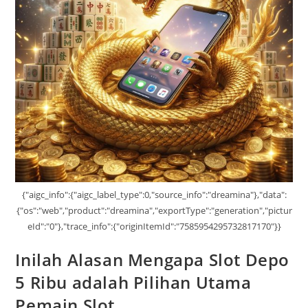
{"aigc_info":{"aigc_label_type":0,"source_info":"dreamina"},"data":
{"os":"web","product":"dreamina","exportType":"generation","pictur
eId":"0"},"trace_info":{"originItemId":"7585954295732817170"}}
Inilah Alasan Mengapa Slot Depo
5 Ribu adalah Pilihan Utama
Pemain Slot