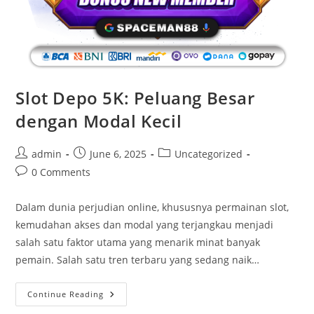
Slot Depo 5K: Peluang Besar
dengan Modal Kecil
Post
Post
Post
admin
June 6, 2025
Uncategorized
author:
published:
category:
Post
0 Comments
comments:
Dalam dunia perjudian online, khususnya permainan slot,
kemudahan akses dan modal yang terjangkau menjadi
salah satu faktor utama yang menarik minat banyak
pemain. Salah satu tren terbaru yang sedang naik…
Slot
Continue Reading
Depo
5K: