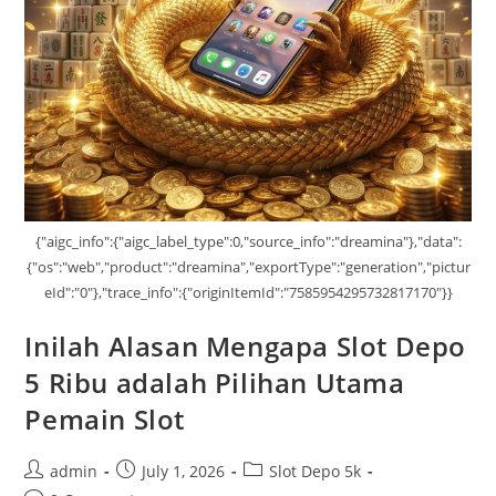
{"aigc_info":{"aigc_label_type":0,"source_info":"dreamina"},"data":
{"os":"web","product":"dreamina","exportType":"generation","pictur
eId":"0"},"trace_info":{"originItemId":"7585954295732817170"}}
Inilah Alasan Mengapa Slot Depo
5 Ribu adalah Pilihan Utama
Pemain Slot
Post
Post
Post
admin
July 1, 2026
Slot Depo 5k
author:
published:
category: