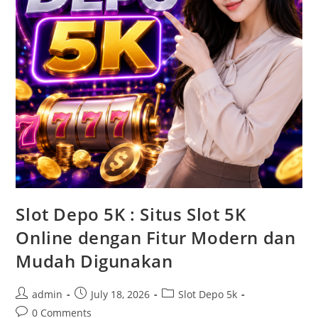
Slot Depo 5K : Situs Slot 5K
Online dengan Fitur Modern dan
Mudah Digunakan
Post
Post
Post
admin
July 18, 2026
Slot Depo 5k
author:
published:
category:
Post
0 Comments