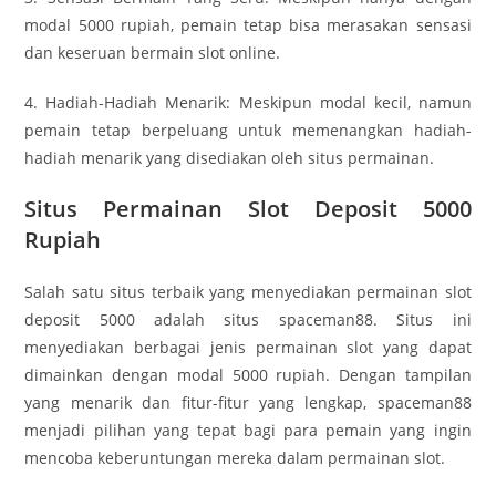
modal 5000 rupiah, pemain tetap bisa merasakan sensasi
dan keseruan bermain slot online.
4. Hadiah-Hadiah Menarik: Meskipun modal kecil, namun
pemain tetap berpeluang untuk memenangkan hadiah-
hadiah menarik yang disediakan oleh situs permainan.
Situs Permainan Slot Deposit 5000
Rupiah
Salah satu situs terbaik yang menyediakan permainan slot
deposit 5000 adalah situs spaceman88. Situs ini
menyediakan berbagai jenis permainan slot yang dapat
dimainkan dengan modal 5000 rupiah. Dengan tampilan
yang menarik dan fitur-fitur yang lengkap, spaceman88
menjadi pilihan yang tepat bagi para pemain yang ingin
mencoba keberuntungan mereka dalam permainan slot.