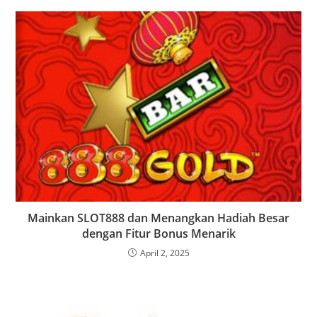
Mainkan SLOT888 dan Menangkan Hadiah Besar
dengan Fitur Bonus Menarik
April 2, 2025