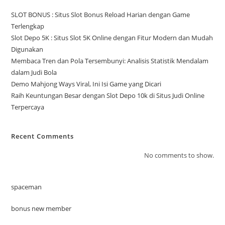
SLOT BONUS : Situs Slot Bonus Reload Harian dengan Game
Terlengkap
Slot Depo 5K : Situs Slot 5K Online dengan Fitur Modern dan Mudah
Digunakan
Membaca Tren dan Pola Tersembunyi: Analisis Statistik Mendalam
dalam Judi Bola
Demo Mahjong Ways Viral, Ini Isi Game yang Dicari
Raih Keuntungan Besar dengan Slot Depo 10k di Situs Judi Online
Terpercaya
Recent Comments
No comments to show.
spaceman
bonus new member