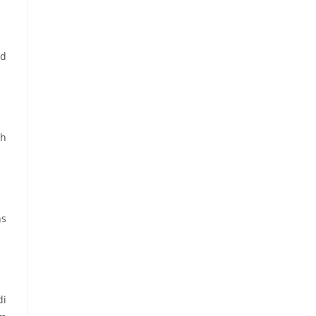
nd
ah
ns
di