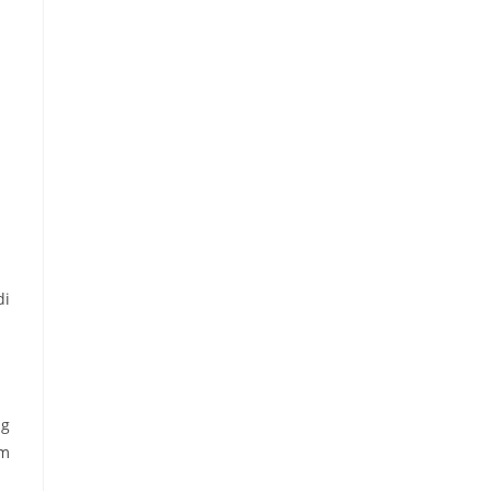
di
ng
um