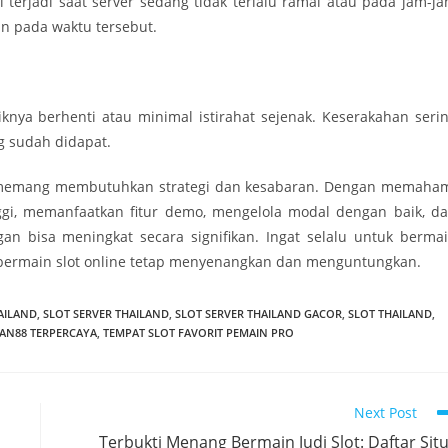
terjadi saat server sedang tidak terlalu ramai atau pada jam-j
in pada waktu tersebut.
ya berhenti atau minimal istirahat sejenak. Keserakahan seri
 sudah didapat.
8 memang membutuhkan strategi dan kesabaran. Dengan memaha
nggi, memanfaatkan fitur demo, mengelola modal dengan baik, d
n bisa meningkat secara signifikan. Ingat selalu untuk berma
 bermain slot online tetap menyenangkan dan menguntungkan.
AILAND
,
SLOT SERVER THAILAND
,
SLOT SERVER THAILAND GACOR
,
SLOT THAILAND
,
AN88 TERPERCAYA
,
TEMPAT SLOT FAVORIT PEMAIN PRO
Next Post
Terbukti Menang Bermain Judi Slot: Daftar Sit