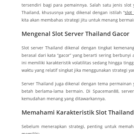
tersendiri bagi para pemainnya. Salah satu jenis slo
Thailand, khususnya yang dikenal dengan istilah “
slot
kita akan membahas strategi jitu untuk menang bermain
Mengenal Slot Server Thailand Gacor
Slot server Thailand dikenal dengan tingkat kemenanga
berasal dari kata “gacor” yang berarti sering berbunyi
ini memiliki karakteristik volatilitas sedang hingga t
waktu yang relatif singkat jika menggunakan strategi ya
Server Thailand juga dikenal dengan tema permainan
betah berlama-lama bermain. Di Spaceman88, server
kemudahan menang yang ditawarkannya.
Memahami Karakteristik Slot Thailan
Sebelum menerapkan strategi, penting untuk memaham
memiliki: