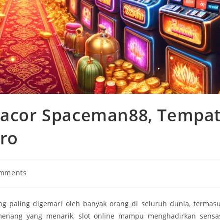
 Gacor Spaceman88, Tempa
Pro
omments
s:
ng paling digemari oleh banyak orang di seluruh dunia, termas
enang yang menarik, slot online mampu menghadirkan sensa