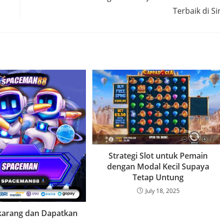
Terbaik di Si
Strategi Slot untuk Pemain
dengan Modal Kecil Supaya
Tetap Untung
July 18, 2025
karang dan Dapatkan