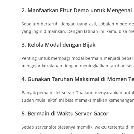
2. Manfaatkan Fitur Demo untuk Mengenal
Sebelum bertaruh dengan uang asli, cobalah mode de
yang ingin dimainkan. Dengan latihan ini, kamu bisa me
3. Kelola Modal dengan Bijak
Penting untuk membagi modal bermain menjadi bebera
mengejar kekalahan dengan meningkatkan taruhan secar
4. Gunakan Taruhan Maksimal di Momen T
Banyak pemain slot server Thailand menyarankan untuk
sudah mulai aktif. Ini bisa memaksimalkan kemenangan 
5. Bermain di Waktu Server Gacor
Setiap server slot biasanya memiliki waktu tertentu di