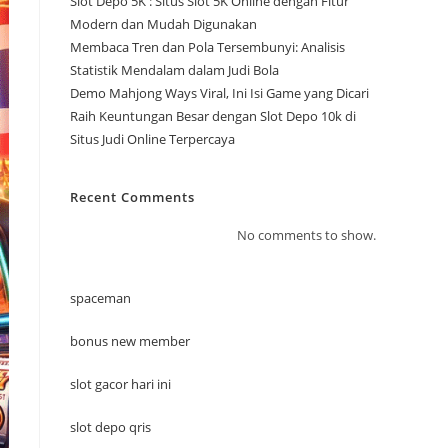
Slot Depo 5K : Situs Slot 5K Online dengan Fitur
Modern dan Mudah Digunakan
Membaca Tren dan Pola Tersembunyi: Analisis
Statistik Mendalam dalam Judi Bola
Demo Mahjong Ways Viral, Ini Isi Game yang Dicari
Raih Keuntungan Besar dengan Slot Depo 10k di
Situs Judi Online Terpercaya
Recent Comments
No comments to show.
spaceman
bonus new member
slot gacor hari ini
slot depo qris