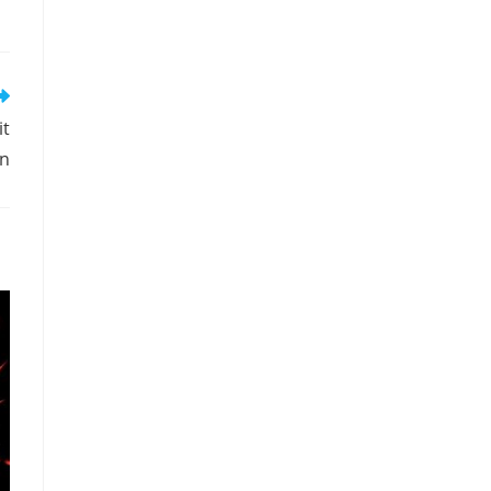
it
an