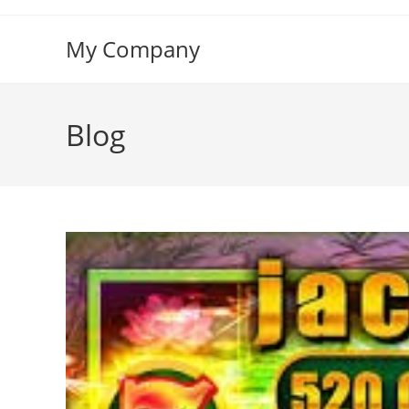
Skip
to
My Company
content
Blog