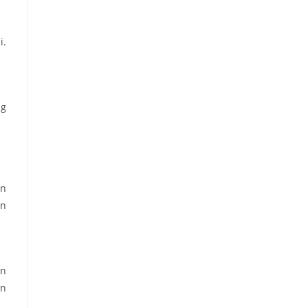
i.
ng
an
an
an
in