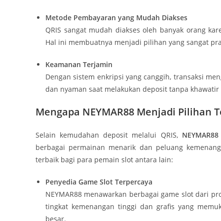
Metode Pembayaran yang Mudah Diakses
QRIS sangat mudah diakses oleh banyak orang kar
Hal ini membuatnya menjadi pilihan yang sangat prak
Keamanan Terjamin
Dengan sistem enkripsi yang canggih, transaksi m
dan nyaman saat melakukan deposit tanpa khawatir 
Mengapa NEYMAR88 Menjadi Pilihan Te
Selain kemudahan deposit melalui QRIS,
NEYMAR88
berbagai permainan menarik dan peluang kemenang
terbaik bagi para pemain slot antara lain:
Penyedia Game Slot Terpercaya
NEYMAR88 menawarkan berbagai game slot dari pro
tingkat kemenangan tinggi dan grafis yang memu
besar.