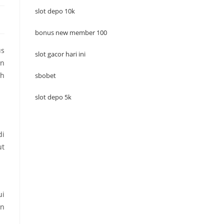
slot depo 10k
bonus new member 100
us
slot gacor hari ini
an
ah
sbobet
slot depo 5k
di
ut
ui
an