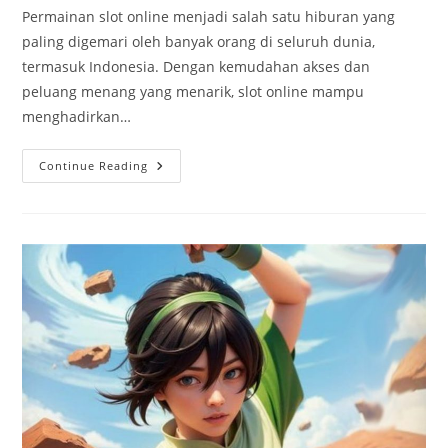
Permainan slot online menjadi salah satu hiburan yang
paling digemari oleh banyak orang di seluruh dunia,
termasuk Indonesia. Dengan kemudahan akses dan
peluang menang yang menarik, slot online mampu
menghadirkan…
Slot
Continue Reading
Server
Thailand
Gacor
Spaceman88,
Tempat
Favorit
Para
Pemain
Pro