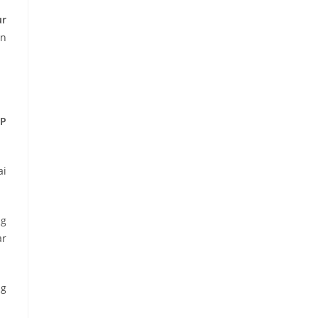
ur
an
TP
ai
g
ar
ng