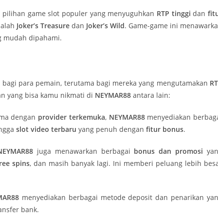
 pilihan game slot populer yang menyuguhkan
RTP tinggi
dan
fit
dalah
Joker’s Treasure
dan
Joker’s Wild
. Game-game ini menawark
g mudah dipahami.
bagi para pemain, terutama bagi mereka yang mengutamakan
R
n yang bisa kamu nikmati di
NEYMAR88
antara lain:
sama dengan
provider terkemuka
,
NEYMAR88
menyediakan berbag
ngga
slot video terbaru
yang penuh dengan
fitur bonus
.
NEYMAR88
juga menawarkan berbagai
bonus dan promosi
yan
ree spins
, dan masih banyak lagi. Ini memberi peluang lebih bes
MAR88
menyediakan berbagai metode deposit dan penarikan ya
ransfer bank.