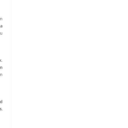
an
a
lu
k
.
in
in
ad
s
,