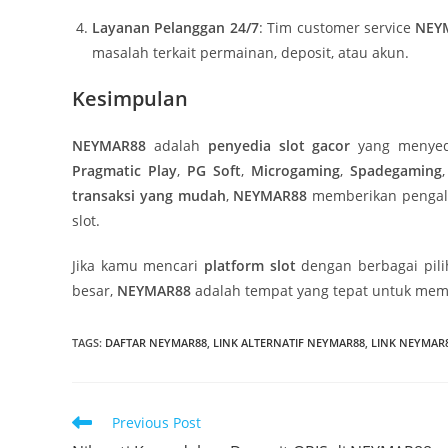
Layanan Pelanggan 24/7
: Tim customer service
NEY
masalah terkait permainan, deposit, atau akun.
Kesimpulan
NEYMAR88
adalah
penyedia slot gacor
yang menyedi
Pragmatic Play
,
PG Soft
,
Microgaming
,
Spadegaming
transaksi yang mudah
,
NEYMAR88
memberikan pengal
slot.
Jika kamu mencari
platform slot
dengan berbagai pili
besar,
NEYMAR88
adalah tempat yang tepat untuk memu
TAGS
:
DAFTAR NEYMAR88
,
LINK ALTERNATIF NEYMAR88
,
LINK NEYMAR
Read
Previous Post
more