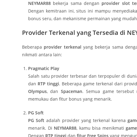
NEYMAR88
bekerja sama dengan
provider slot te
Dengan kemitraan ini, situs ini mampu menyediakan
bonus seru, dan mekanisme permainan yang mudah
Provider Terkenal yang Tersedia di N
Beberapa
provider terkenal
yang bekerja sama den
nikmati antara lain:
Pragmatic Play
Salah satu provider terbesar dan terpopuler di dunia
dan
RTP tinggi
. Beberapa game terkenal dari provid
Olympus
, dan
Spaceman
. Semua game tersebut 
memukau dan fitur bonus yang menarik.
PG Soft
PG Soft
adalah provider yang terkenal karena
game
menarik. Di
NEYMAR88
, kamu bisa menikmati
game
Dengan
RTP tinggi
dan
fitur Free Spins
yang mengunt