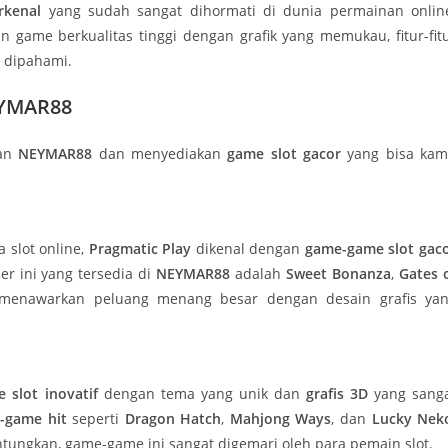
rkenal
yang sudah sangat dihormati di dunia permainan onlin
 game berkualitas tinggi dengan grafik yang memukau, fitur-fit
 dipahami.
EYMAR88
gan
NEYMAR88
dan menyediakan
game slot gacor
yang bisa ka
 slot online,
Pragmatic Play
dikenal dengan
game-game slot gac
er ini yang tersedia di
NEYMAR88
adalah
Sweet Bonanza
,
Gates 
menawarkan peluang menang besar dengan desain grafis ya
 slot inovatif
dengan tema yang unik dan
grafis 3D
yang sang
-game hit
seperti
Dragon Hatch
,
Mahjong Ways
, dan
Lucky Nek
ungkan, game-game ini sangat digemari oleh para pemain slot.