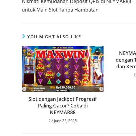
Nikmati Kemudahan Deposit QRIS di NEYMAR88
articles
untuk Main Slot Tanpa Hambatan
YOU MIGHT ALSO LIKE
NEYMAR
dengan 
dan Kem
Slot dengan Jackpot Progresif
Paling Gacor? Coba di
NEYMAR88
June 22, 2025