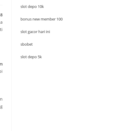
slot depo 10k
8
bonus new member 100
ga
ti
slot gacor hari ini
sbobet
slot depo 5k
am
pi
in
ng