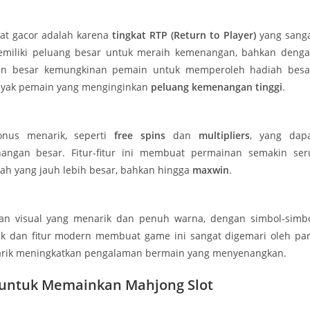
at gacor adalah karena
tingkat RTP (Return to Player)
yang sang
emiliki peluang besar untuk meraih kemenangan, bahkan deng
akin besar kemungkinan pemain untuk memperoleh hadiah besa
nyak pemain yang menginginkan
peluang kemenangan tinggi
.
onus menarik, seperti
free spins
dan
multipliers
, yang dap
ngan besar. Fitur-fitur ini membuat permainan semakin ser
 yang jauh lebih besar, bahkan hingga
maxwin
.
kan visual yang menarik dan penuh warna, dengan simbol-simb
ik dan fitur modern membuat game ini sangat digemari oleh pa
enarik meningkatkan pengalaman bermain yang menyenangkan.
r untuk Memainkan Mahjong Slot