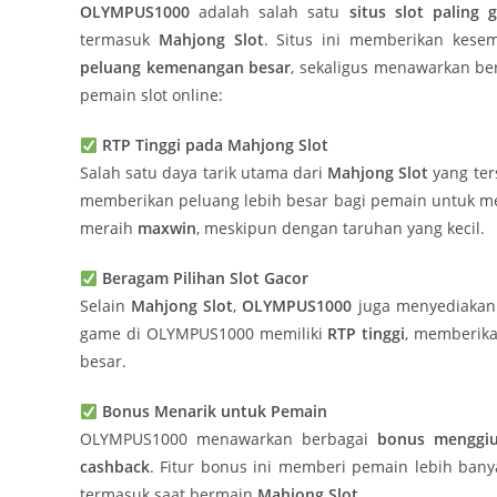
OLYMPUS1000
adalah salah satu
situs slot paling 
termasuk
Mahjong Slot
. Situs ini memberikan kes
peluang kemenangan besar
, sekaligus menawarkan be
pemain slot online:
RTP Tinggi pada Mahjong Slot
Salah satu daya tarik utama dari
Mahjong Slot
yang ter
memberikan peluang lebih besar bagi pemain untuk m
meraih
maxwin
, meskipun dengan taruhan yang kecil.
Beragam Pilihan Slot Gacor
Selain
Mahjong Slot
,
OLYMPUS1000
juga menyediakan 
game di OLYMPUS1000 memiliki
RTP tinggi
, memberik
besar.
Bonus Menarik untuk Pemain
OLYMPUS1000 menawarkan berbagai
bonus menggi
cashback
. Fitur bonus ini memberi pemain lebih ba
termasuk saat bermain
Mahjong Slot
.