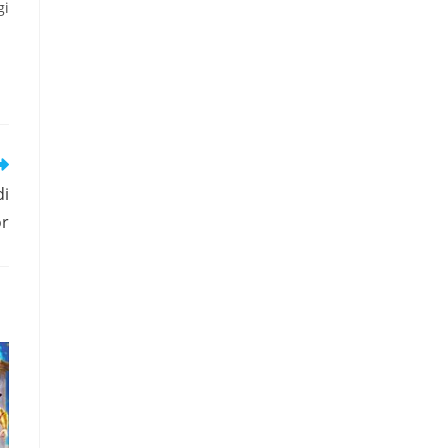
gi
di
or