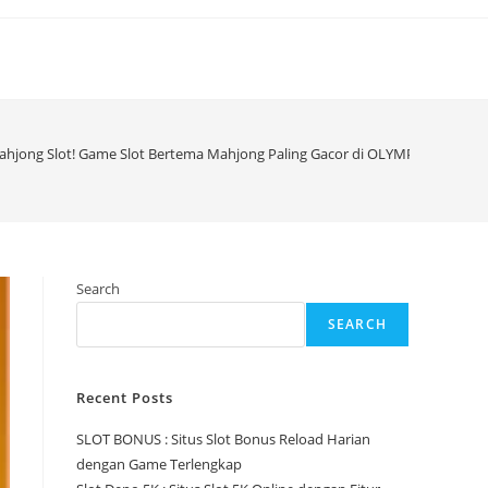
hjong Slot! Game Slot Bertema Mahjong Paling Gacor di OLYMPUS1000
Search
SEARCH
Recent Posts
SLOT BONUS : Situs Slot Bonus Reload Harian
dengan Game Terlengkap