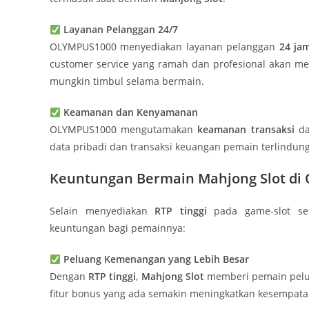
Layanan Pelanggan 24/7
OLYMPUS1000 menyediakan layanan pelanggan
24 jam
customer service yang ramah dan profesional akan me
mungkin timbul selama bermain.
Keamanan dan Kenyamanan
OLYMPUS1000 mengutamakan
keamanan transaksi
d
data pribadi dan transaksi keuangan pemain terlindun
Keuntungan Bermain Mahjong Slot d
Selain menyediakan
RTP tinggi
pada game-slot se
keuntungan bagi pemainnya:
Peluang Kemenangan yang Lebih Besar
Dengan
RTP tinggi
,
Mahjong Slot
memberi pemain pelua
fitur bonus yang ada semakin meningkatkan kesempat