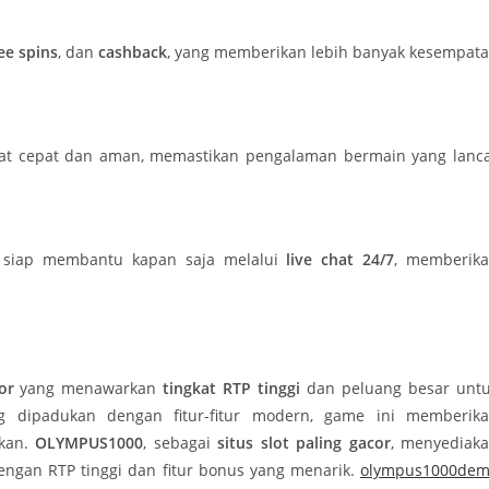
ee spins
, dan
cashback
, yang memberikan lebih banyak kesempat
t cepat dan aman, memastikan pengalaman bermain yang lanc
 siap membantu kapan saja melalui
live chat 24/7
, memberik
or
yang menawarkan
tingkat RTP tinggi
dan peluang besar unt
 dipadukan dengan fitur-fitur modern, game ini memberik
kan.
OLYMPUS1000
, sebagai
situs slot paling gacor
, menyediak
engan RTP tinggi dan fitur bonus yang menarik.
olympus1000de