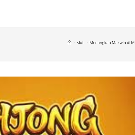
>
slot
>
Menangkan Maxwin di Ma