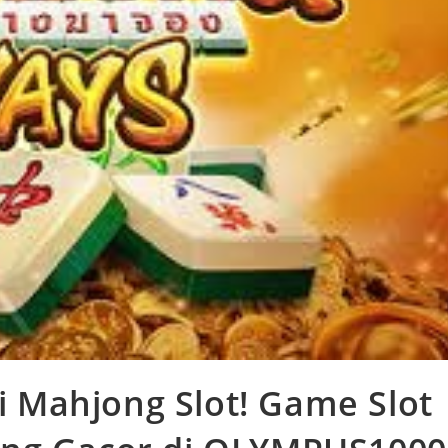
 Mahjong Slot! Game Slot