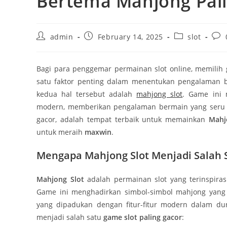
Bertema Mahjong Pal
Post
Post
Post
Post
admin
February 14, 2025
slot
author:
published:
category:
com
Bagi para penggemar permainan slot online, memili
satu faktor penting dalam menentukan pengalaman
kedua hal tersebut adalah
mahjong slot
. Game ini
modern, memberikan pengalaman bermain yang ser
gacor, adalah tempat terbaik untuk memainkan
Mahj
untuk meraih
maxwin
.
Mengapa Mahjong Slot Menjadi Salah 
Mahjong Slot
adalah permainan slot yang terinspira
Game ini menghadirkan simbol-simbol mahjong yang 
yang dipadukan dengan fitur-fitur modern dalam du
menjadi salah satu
game slot paling gacor
: