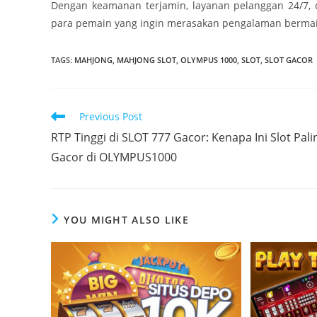
Dengan keamanan terjamin, layanan pelanggan 24/7, d
para pemain yang ingin merasakan pengalaman bermai
TAGS
:
MAHJONG
,
MAHJONG SLOT
,
OLYMPUS 1000
,
SLOT
,
SLOT GACOR
Read
Previous Post
more
RTP Tinggi di SLOT 777 Gacor: Kenapa Ini Slot Pali
articles
Gacor di OLYMPUS1000
YOU MIGHT ALSO LIKE