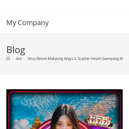
Skip
to
content
My Company
Blog
>
slot
>
Situs Resmi Mahjong Ways 2, Scatter Hitam Gampang Men