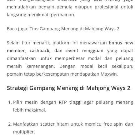
memudahkan pemain pemula maupun profesional untuk
langsung menikmati permainan.
Baca juga: Tips Gampang Menang di Mahjong Ways 2
Selain fitur menarik, platform ini menawarkan
bonus new
member, cashback, dan event mingguan
yang dapat
dimanfaatkan untuk memperbesar modal dan peluang
meraih kemenangan. Dengan modal kecil sekalipun,
pemain tetap berkesempatan mendapatkan Maxwin.
Strategi Gampang Menang di Mahjong Ways 2
Pilih mesin dengan
RTP tinggi
agar peluang menang
lebih maksimal.
Manfaatkan scatter hitam untuk memicu free spin dan
multiplier.