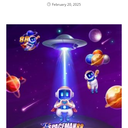
February 20, 2025