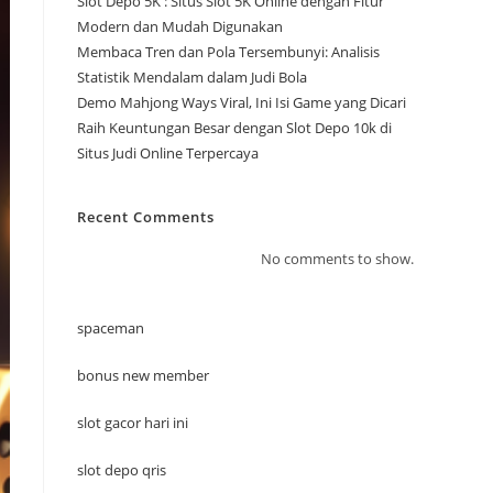
Slot Depo 5K : Situs Slot 5K Online dengan Fitur
Modern dan Mudah Digunakan
Membaca Tren dan Pola Tersembunyi: Analisis
Statistik Mendalam dalam Judi Bola
Demo Mahjong Ways Viral, Ini Isi Game yang Dicari
Raih Keuntungan Besar dengan Slot Depo 10k di
Situs Judi Online Terpercaya
Recent Comments
No comments to show.
spaceman
bonus new member
slot gacor hari ini
slot depo qris