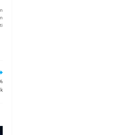
in
an
ti
0%
ak