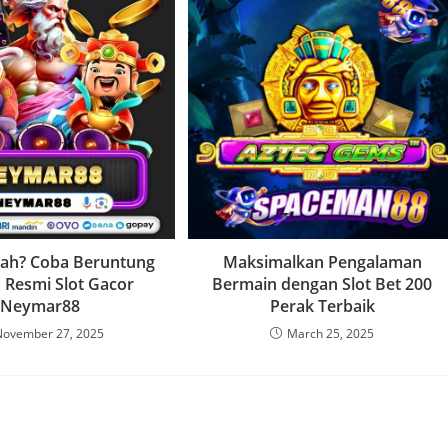
lah? Coba Beruntung
Maksimalkan Pengalaman
s Resmi Slot Gacor
Bermain dengan Slot Bet 200
Neymar88
Perak Terbaik
November 27, 2025
March 25, 2025