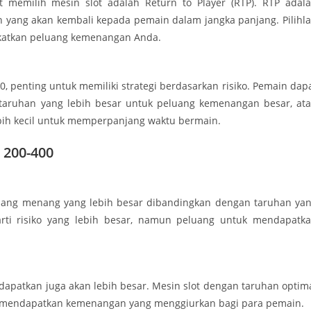
t memilih mesin slot adalah Return to Player (RTP). RTP adal
in yang akan kembali kepada pemain dalam jangka panjang. Pilihl
ngkatkan peluang kemenangan Anda.
, penting untuk memiliki strategi berdasarkan risiko. Pemain dap
 taruhan yang lebih besar untuk peluang kemenangan besar, at
bih kecil untuk memperpanjang waktu bermain.
200-400
uang menang yang lebih besar dibandingkan dengan taruhan ya
arti risiko yang lebih besar, namun peluang untuk mendapatk
apatkan juga akan lebih besar. Mesin slot dengan taruhan optim
 mendapatkan kemenangan yang menggiurkan bagi para pemain.