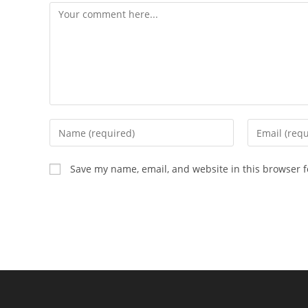
Comment
Enter
Enter
your
your
name
email
Save my name, email, and website in this browser f
or
address
username
to
to
comment
comment