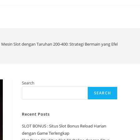
Mesin Slot dengan Taruhan 200-400: Strategi Bermain yang Efektif
Search
SEARCH
Recent Posts
SLOT BONUS : Situs Slot Bonus Reload Harian
dengan Game Terlengkap