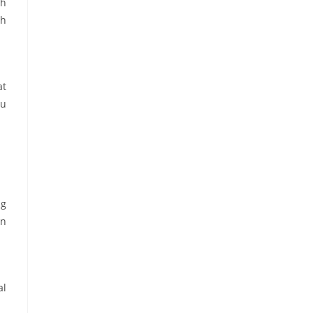
ah
ah
at
au
ng
an
al