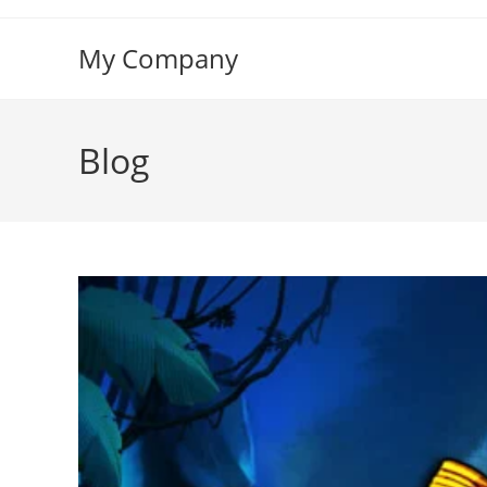
Skip
to
My Company
content
Blog