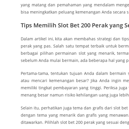
yang matang dan pemahaman yang mendalam mengenai b
bisa meningkatkan peluang kemenangan Anda secara si
Tips Memilih Slot Bet 200 Perak yang
Dalam artikel ini, kita akan membahas strategi dan t
perak yang pas. Salah satu tempat terbaik untuk berma
berbagai pilihan permainan slot yang menarik, ter
sebelum Anda mulai bermain, ada beberapa hal yang p
Pertama-tama, tentukan tujuan Anda dalam bermain s
atau mencari kemenangan besar? Jika Anda ingin men
memiliki tingkat pembayaran yang tinggi. Periksa juga v
menang besar namun risiko kehilangan uang juga lebih 
Selain itu, perhatikan juga tema dan grafis dari slot 
dengan tema yang menarik dan grafis yang menawan. 
ditawarkan. Pilihlah slot bet 200 perak yang sesuai de