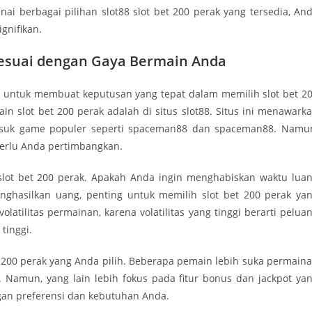
erbagai pilihan slot88 slot bet 200 perak yang tersedia, An
gnifikan.
 Sesuai dengan Gaya Bermain Anda
ips untuk membuat keputusan yang tepat dalam memilih slot bet 2
in slot bet 200 perak adalah di situs slot88. Situs ini menawark
masuk game populer seperti spaceman88 dan spaceman88. Namu
erlu Anda pertimbangkan.
lot bet 200 perak. Apakah Anda ingin menghabiskan waktu lua
ghasilkan uang, penting untuk memilih slot bet 200 perak ya
olatilitas permainan, karena volatilitas yang tinggi berarti pelua
tinggi.
bet 200 perak yang Anda pilih. Beberapa pemain lebih suka permain
Namun, yang lain lebih fokus pada fitur bonus dan jackpot ya
ngan preferensi dan kebutuhan Anda.