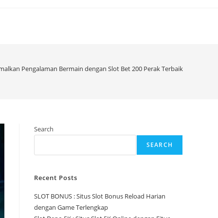
malkan Pengalaman Bermain dengan Slot Bet 200 Perak Terbaik
Search
SEARCH
Recent Posts
SLOT BONUS : Situs Slot Bonus Reload Harian
dengan Game Terlengkap