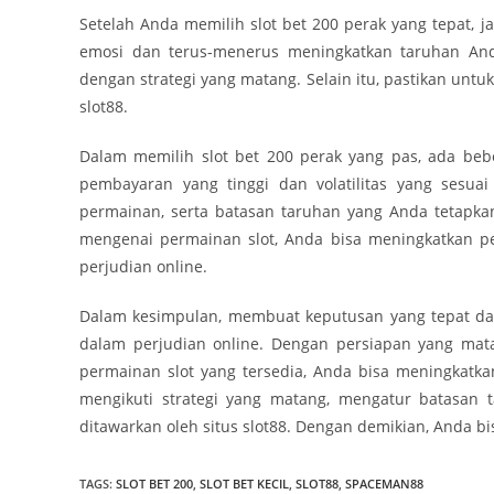
Setelah Anda memilih slot bet 200 perak yang tepat,
emosi dan terus-menerus meningkatkan taruhan And
dengan strategi yang matang. Selain itu, pastikan unt
slot88.
Dalam memilih slot bet 200 perak yang pas, ada beb
pembayaran yang tinggi dan volatilitas yang sesuai
permainan, serta batasan taruhan yang Anda tetap
mengenai permainan slot, Anda bisa meningkatkan 
perjudian online.
Dalam kesimpulan, membuat keputusan yang tepat dal
dalam perjudian online. Dengan persiapan yang m
permainan slot yang tersedia, Anda bisa meningkatka
mengikuti strategi yang matang, mengatur batasan
ditawarkan oleh situs slot88. Dengan demikian, Anda b
TAGS
:
SLOT BET 200
,
SLOT BET KECIL
,
SLOT88
,
SPACEMAN88