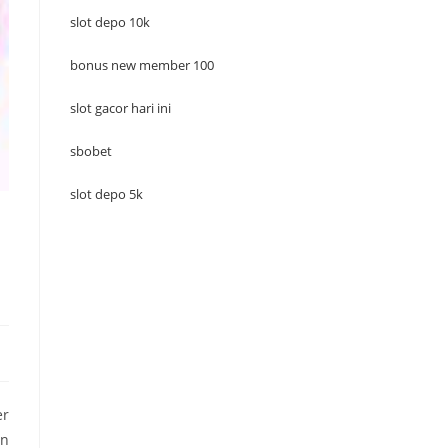
slot depo 10k
bonus new member 100
slot gacor hari ini
sbobet
slot depo 5k
er
an