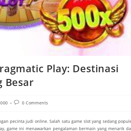
agmatic Play: Destinasi
g Besar
Post
000
0 Comments
comments:
ngan pecinta judi online. Salah satu game slot yang sedang popul
Play, game ini menawarkan pengalaman bermain yang menarik d