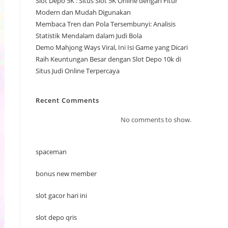
Slot Depo 5K : Situs Slot 5K Online dengan Fitur
Modern dan Mudah Digunakan
Membaca Tren dan Pola Tersembunyi: Analisis
Statistik Mendalam dalam Judi Bola
Demo Mahjong Ways Viral, Ini Isi Game yang Dicari
Raih Keuntungan Besar dengan Slot Depo 10k di
Situs Judi Online Terpercaya
Recent Comments
No comments to show.
spaceman
bonus new member
slot gacor hari ini
slot depo qris