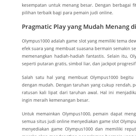
kesempatan untuk menang besar. Dengan berbagai fi
pilihan terbaik bagi para pemain judi online.
Pragmatic Play yang Mudah Menang di
Olympus1000 adalah game slot yang memiliki tema dew
efek suara yang membuat suasana bermain semakin se
memenangkan hadiah-hadiah fantastis. Selain itu, Ol
seperti putaran gratis, simbol liar, dan jackpot progresif
Salah satu hal yang membuat Olympus1000 begitu
dengan mudah. Dengan taruhan yang cukup rendah, 
ratusan kali lipat dari taruhan awal. Hal ini menjad
ingin meraih kemenangan besar.
Untuk memainkan Olympus1000, pemain dapat mengakse
semua situs judi online menyediakan game slot Olympus
menyediakan game Olympus1000 dan memiliki reput