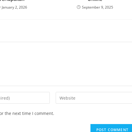
January 2, 2026
September 9, 2025
Enter
your
website
or the next time I comment.
URL
(optional)