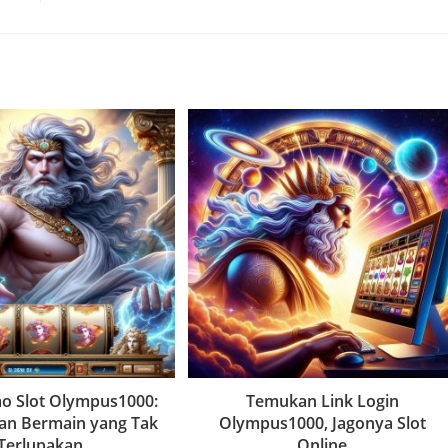
o Slot Olympus1000:
Temukan Link Login
an Bermain yang Tak
Olympus1000, Jagonya Slot
Terlupakan
Online