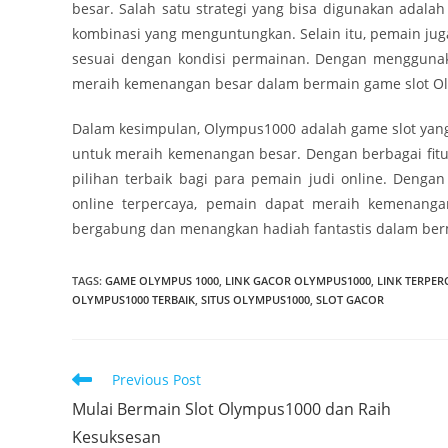
besar. Salah satu strategi yang bisa digunakan adal
kombinasi yang menguntungkan. Selain itu, pemain ju
sesuai dengan kondisi permainan. Dengan menggunaka
meraih kemenangan besar dalam bermain game slot O
Dalam kesimpulan, Olympus1000 adalah game slot ya
untuk meraih kemenangan besar. Dengan berbagai fitu
pilihan terbaik bagi para pemain judi online. Denga
online terpercaya, pemain dapat meraih kemenanga
bergabung dan menangkan hadiah fantastis dalam ber
TAGS
:
GAME OLYMPUS 1000
,
LINK GACOR OLYMPUS1000
,
LINK TERPE
OLYMPUS1000 TERBAIK
,
SITUS OLYMPUS1000
,
SLOT GACOR
Read
Previous Post
more
Mulai Bermain Slot Olympus1000 dan Raih
articles
Kesuksesan