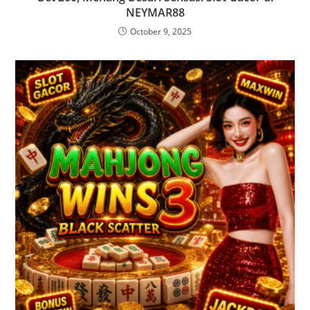
NEYMAR88
October 9, 2025