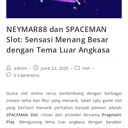
NEYMAR88 dan SPACEMAN
Slot: Sensasi Menang Besar
dengan Tema Luar Angkasa
Post
Post
Post
admin
June 22, 2025
slot
author:
published:
category:
Post
0 Comments
comments:
Dunia slot online terus berkembang dengan berbagai
inovasi tema dan fitur yang menarik. Salah satu game slot
yang berhasil menarik perhatian banyak pemain adalah
SPACEMAN Slot
, rilisan dari provider ternama
Pragmatic
Play
. Mengusung tema luar angkasa dengan karakter