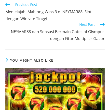
Read
Previous Post
more
Menjelajahi Mahjong Wins 3 di NEYMAR88: Slot
articles
dengan Winrate Tinggi
Next Post
NEYMAR88 dan Sensasi Bermain Gates of Olympus
dengan Fitur Multiplier Gacor
YOU MIGHT ALSO LIKE