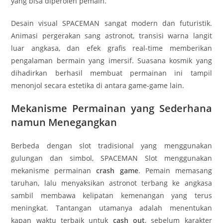
yang bisa diperoleh pemain.
Desain visual SPACEMAN sangat modern dan futuristik.
Animasi pergerakan sang astronot, transisi warna langit
luar angkasa, dan efek grafis real-time memberikan
pengalaman bermain yang imersif. Suasana kosmik yang
dihadirkan berhasil membuat permainan ini tampil
menonjol secara estetika di antara game-game lain.
Mekanisme Permainan yang Sederhana
namun Menegangkan
Berbeda dengan slot tradisional yang menggunakan
gulungan dan simbol, SPACEMAN Slot menggunakan
mekanisme permainan
crash game
. Pemain memasang
taruhan, lalu menyaksikan astronot terbang ke angkasa
sambil membawa kelipatan kemenangan yang terus
meningkat. Tantangan utamanya adalah menentukan
kapan waktu terbaik untuk
cash out
, sebelum karakter