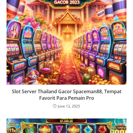
Slot Server Thailand Gacor Spaceman88, Tempat
Favorit Para Pemain Pro
June 12, 2025