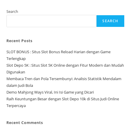
Search
SEARCH
Recent Posts
SLOT BONUS : Situs Slot Bonus Reload Harian dengan Game
Terlengkap
Slot Depo 5K : Situs Slot 5K Online dengan Fitur Modern dan Mudah
Digunakan
Membaca Tren dan Pola Tersembunyi: Analisis Statistik Mendalam
dalam Judi Bola
Demo Mahjong Ways Viral, Ini Isi Game yang Dicari
Raih Keuntungan Besar dengan Slot Depo 10k di Situs Judi Online
Terpercaya
Recent Comments