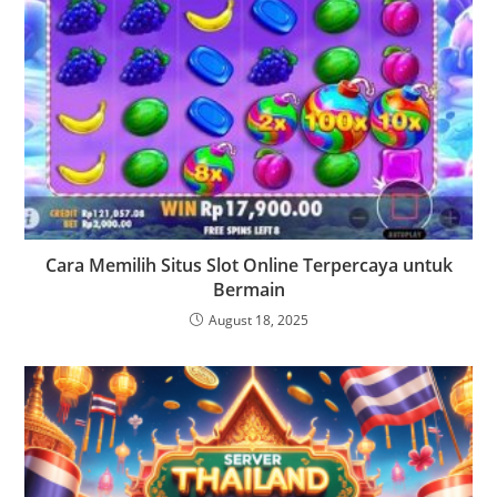
Cara Memilih Situs Slot Online Terpercaya untuk
Bermain
August 18, 2025