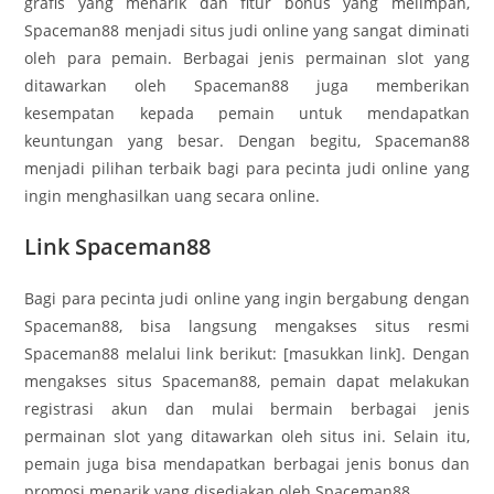
grafis yang menarik dan fitur bonus yang melimpah,
Spaceman88 menjadi situs judi online yang sangat diminati
oleh para pemain. Berbagai jenis permainan slot yang
ditawarkan oleh Spaceman88 juga memberikan
kesempatan kepada pemain untuk mendapatkan
keuntungan yang besar. Dengan begitu, Spaceman88
menjadi pilihan terbaik bagi para pecinta judi online yang
ingin menghasilkan uang secara online.
Link Spaceman88
Bagi para pecinta judi online yang ingin bergabung dengan
Spaceman88, bisa langsung mengakses situs resmi
Spaceman88 melalui link berikut: [masukkan link]. Dengan
mengakses situs Spaceman88, pemain dapat melakukan
registrasi akun dan mulai bermain berbagai jenis
permainan slot yang ditawarkan oleh situs ini. Selain itu,
pemain juga bisa mendapatkan berbagai jenis bonus dan
promosi menarik yang disediakan oleh Spaceman88.