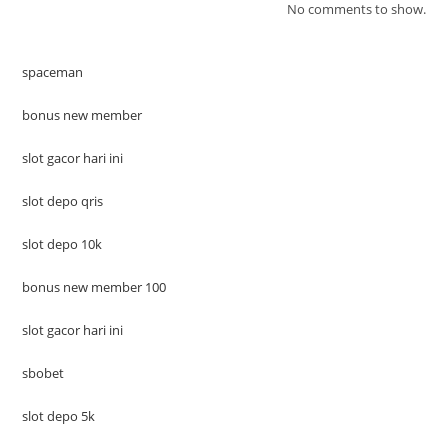
No comments to show.
spaceman
bonus new member
slot gacor hari ini
slot depo qris
slot depo 10k
bonus new member 100
slot gacor hari ini
sbobet
slot depo 5k