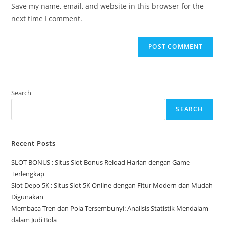
URL
Save my name, email, and website in this browser for the
(optional)
next time I comment.
Search
SEARCH
Recent Posts
SLOT BONUS : Situs Slot Bonus Reload Harian dengan Game
Terlengkap
Slot Depo 5K : Situs Slot 5K Online dengan Fitur Modern dan Mudah
Digunakan
Membaca Tren dan Pola Tersembunyi: Analisis Statistik Mendalam
dalam Judi Bola