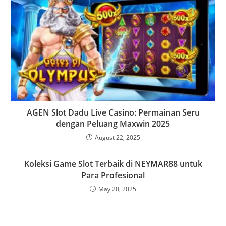
AGEN Slot Dadu Live Casino: Permainan Seru
dengan Peluang Maxwin 2025
August 22, 2025
Koleksi Game Slot Terbaik di NEYMAR88 untuk
Para Profesional
May 20, 2025