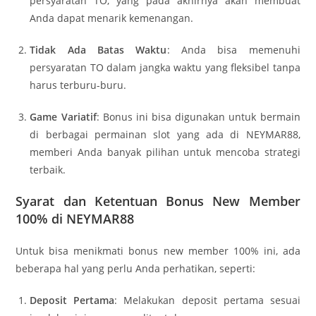
persyaratan TO, yang pada akhirnya akan membuat
Anda dapat menarik kemenangan.
Tidak Ada Batas Waktu
: Anda bisa memenuhi
persyaratan TO dalam jangka waktu yang fleksibel tanpa
harus terburu-buru.
Game Variatif
: Bonus ini bisa digunakan untuk bermain
di berbagai permainan slot yang ada di NEYMAR88,
memberi Anda banyak pilihan untuk mencoba strategi
terbaik.
Syarat dan Ketentuan Bonus New Member
100% di NEYMAR88
Untuk bisa menikmati bonus new member 100% ini, ada
beberapa hal yang perlu Anda perhatikan, seperti:
Deposit Pertama
: Melakukan deposit pertama sesuai