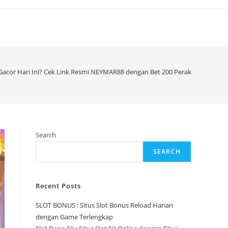
acor Hari Ini? Cek Link Resmi NEYMAR88 dengan Bet 200 Perak
Search
SEARCH
Recent Posts
SLOT BONUS : Situs Slot Bonus Reload Harian
dengan Game Terlengkap