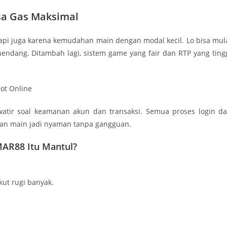
isa Gas Maksimal
api juga karena kemudahan main dengan modal kecil. Lo bisa mul
 nendang. Ditambah lagi, sistem game yang fair dan RTP yang ting
lot Online
watir soal keamanan akun dan transaksi. Semua proses login d
aman main jadi nyaman tanpa gangguan.
MAR88 Itu Mantul?
ut rugi banyak.