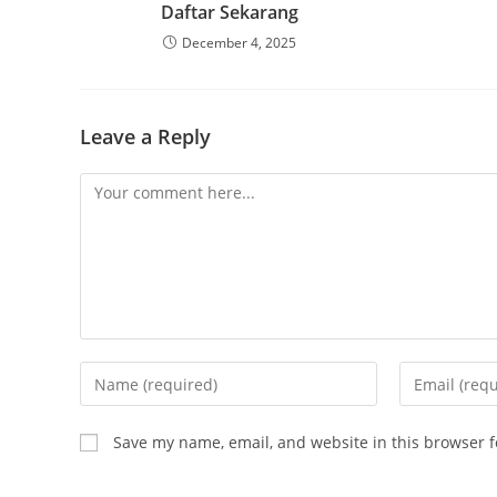
Daftar Sekarang
December 4, 2025
Leave a Reply
Comment
Enter
Enter
your
your
name
email
Save my name, email, and website in this browser f
or
address
username
to