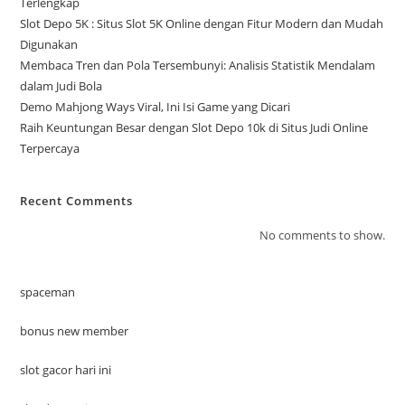
Terlengkap
Slot Depo 5K : Situs Slot 5K Online dengan Fitur Modern dan Mudah
Digunakan
Membaca Tren dan Pola Tersembunyi: Analisis Statistik Mendalam
dalam Judi Bola
Demo Mahjong Ways Viral, Ini Isi Game yang Dicari
Raih Keuntungan Besar dengan Slot Depo 10k di Situs Judi Online
Terpercaya
Recent Comments
No comments to show.
spaceman
bonus new member
slot gacor hari ini