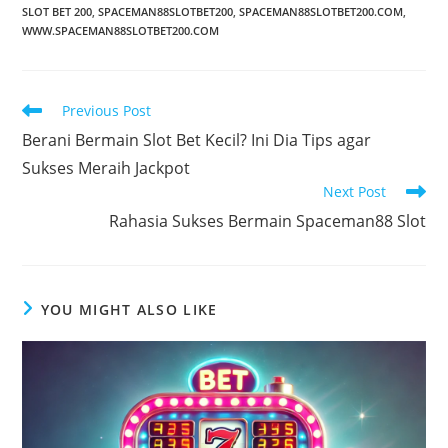
SLOT BET 200
,
SPACEMAN88SLOTBET200
,
SPACEMAN88SLOTBET200.COM
,
WWW.SPACEMAN88SLOTBET200.COM
Read
Previous Post
more
Berani Bermain Slot Bet Kecil? Ini Dia Tips agar
articles
Sukses Meraih Jackpot
Next Post
Rahasia Sukses Bermain Spaceman88 Slot
YOU MIGHT ALSO LIKE