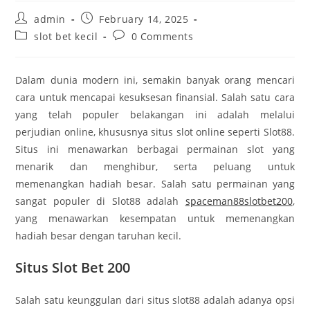
Post
Post
admin
February 14, 2025
author:
published:
Post
Post
slot bet kecil
0 Comments
category:
comments:
Dalam dunia modern ini, semakin banyak orang mencari
cara untuk mencapai kesuksesan finansial. Salah satu cara
yang telah populer belakangan ini adalah melalui
perjudian online, khususnya situs slot online seperti Slot88.
Situs ini menawarkan berbagai permainan slot yang
menarik dan menghibur, serta peluang untuk
memenangkan hadiah besar. Salah satu permainan yang
sangat populer di Slot88 adalah
spaceman88slotbet200
,
yang menawarkan kesempatan untuk memenangkan
hadiah besar dengan taruhan kecil.
Situs Slot Bet 200
Salah satu keunggulan dari situs slot88 adalah adanya opsi