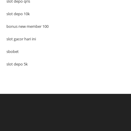
slot depo qris
slot depo 10k
bonus new member 100
slot gacor hari ini
sbobet
slot depo 5k