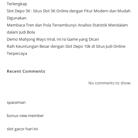
Terlengkap
Slot Depo 5K : Situs Slot 5K Online dengan Fitur Modern dan Mudah
Digunakan
Membaca Tren dan Pola Tersembunyi: Analisis Statistik Mendalam
dalam Judi Bola
Demo Mahjong Ways Viral, Ini Isi Game yang Dicari
Raih Keuntungan Besar dengan Slot Depo 10k di Situs Judi Online
Terpercaya
Recent Comments
No comments to show.
spaceman
bonus new member
slot gacor hari ini