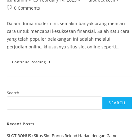
author:
published:
category:
Post
0 Comments
comments:
Dalam dunia modern ini, semakin banyak orang mencari
cara untuk mencapai kesuksesan finansial. Salah satu cara
yang telah populer belakangan ini adalah melalui
perjudian online, khususnya situs slot online seperti…
Jadilah
Continue Reading
Pemenang
Di
SPACEMAN88:
Tempat
Tepat
Untuk
Bertaruh
Search
200
Dan
SEARCH
Raih
Kesuksesan
Recent Posts
SLOT BONUS : Situs Slot Bonus Reload Harian dengan Game