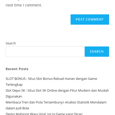
(optional)
next time I comment.
Search
SEARCH
Recent Posts
SLOT BONUS : Situs Slot Bonus Reload Harian dengan Game
Terlengkap
Slot Depo 5K : Situs Slot 5K Online dengan Fitur Modern dan Mudah
Digunakan
Membaca Tren dan Pola Tersembunyi: Analisis Statistik Mendalam
dalam Judi Bola
Demo Mahjong Ways Viral, Ini Isi Game yang Dicari