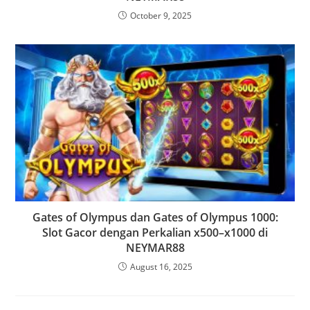
October 9, 2025
Gates of Olympus dan Gates of Olympus 1000:
Slot Gacor dengan Perkalian x500–x1000 di
NEYMAR88
August 16, 2025