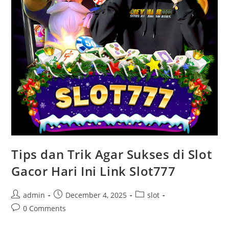
Tips dan Trik Agar Sukses di Slot
Gacor Hari Ini Link Slot777
Post
Post
Post
admin
December 4, 2025
slot
author:
published:
category:
Post
0 Comments
comments: