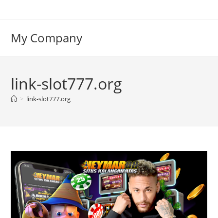
Skip
to
content
My Company
link-slot777.org
>
link-slot777.org