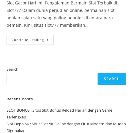
Slot Gacor Hari Ini: Pengalaman Bermain Slot Terbaik di
Slot777 Dalam dunia perjudian online, permainan slot
adalah salah satu yang paling populer di antara para
pemain. Kini, situs slot777 memberikan…
Tips
Continue Reading
Dan
Trik
Agar
Sukses
Di
Slot
Gacor
Search
Hari
Ini
SEARCH
Link
Slot777
Recent Posts
SLOT BONUS : Situs Slot Bonus Reload Harian dengan Game
Terlengkap
Slot Depo 5K : Situs Slot 5K Online dengan Fitur Modern dan Mudah
Digunakan