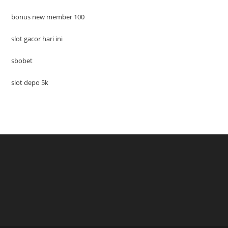
bonus new member 100
slot gacor hari ini
sbobet
slot depo 5k