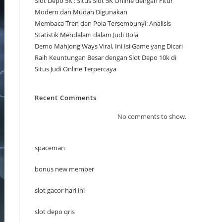
Slot Depo 5K : Situs Slot 5K Online dengan Fitur
Modern dan Mudah Digunakan
Membaca Tren dan Pola Tersembunyi: Analisis
Statistik Mendalam dalam Judi Bola
Demo Mahjong Ways Viral, Ini Isi Game yang Dicari
Raih Keuntungan Besar dengan Slot Depo 10k di
Situs Judi Online Terpercaya
Recent Comments
No comments to show.
spaceman
bonus new member
slot gacor hari ini
slot depo qris