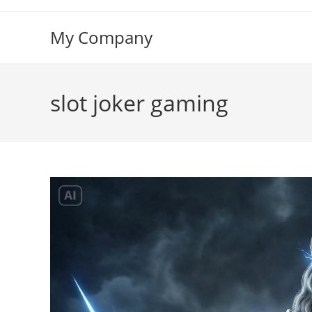
Skip
to
My Company
content
slot joker gaming