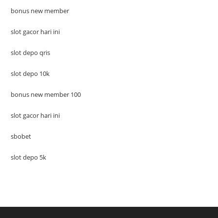
bonus new member
slot gacor hari ini
slot depo qris
slot depo 10k
bonus new member 100
slot gacor hari ini
sbobet
slot depo 5k