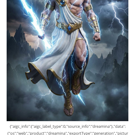
{"aigc_info":{"aigc_label_type":0,"source_info":"dreamina"},"data":
{"os":"web","product":"dreamina","exportType":"generation","pictur