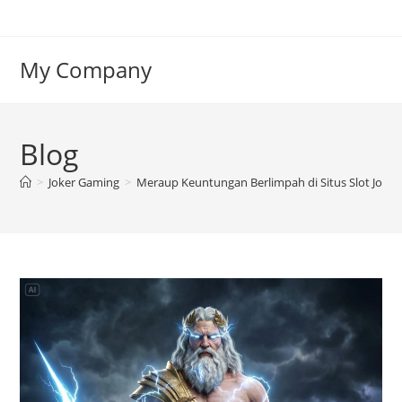
Skip
to
content
My Company
Blog
>
Joker Gaming
>
Meraup Keuntungan Berlimpah di Situs Slot Joke