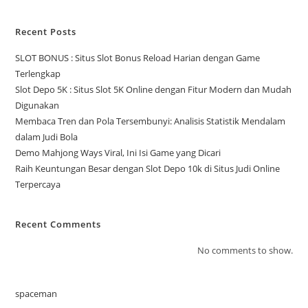
Recent Posts
SLOT BONUS : Situs Slot Bonus Reload Harian dengan Game
Terlengkap
Slot Depo 5K : Situs Slot 5K Online dengan Fitur Modern dan Mudah
Digunakan
Membaca Tren dan Pola Tersembunyi: Analisis Statistik Mendalam
dalam Judi Bola
Demo Mahjong Ways Viral, Ini Isi Game yang Dicari
Raih Keuntungan Besar dengan Slot Depo 10k di Situs Judi Online
Terpercaya
Recent Comments
No comments to show.
spaceman