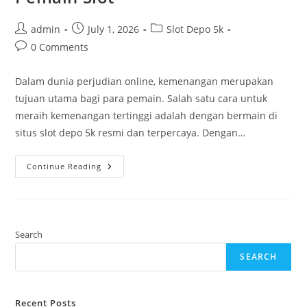
Post
Post
Post
admin
July 1, 2026
Slot Depo 5k
author:
published:
category:
Post
0 Comments
comments:
Dalam dunia perjudian online, kemenangan merupakan
tujuan utama bagi para pemain. Salah satu cara untuk
meraih kemenangan tertinggi adalah dengan bermain di
situs slot depo 5k resmi dan terpercaya. Dengan…
Inilah
Continue Reading
Alasan
Mengapa
Slot
Depo
5
Ribu
Adalah
Search
Pilihan
Utama
SEARCH
Pemain
Slot
Recent Posts