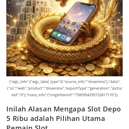
{"aigc_info":{"aigc_label_type":0,"source_info":"dreamina"},"data":
{"os":"web","product":"dreamina","exportType":"generation","pictur
eId":"0"},"trace_info":{"originItemId":"7585954295732817170"}}
Inilah Alasan Mengapa Slot Depo
5 Ribu adalah Pilihan Utama
Pemain Slot