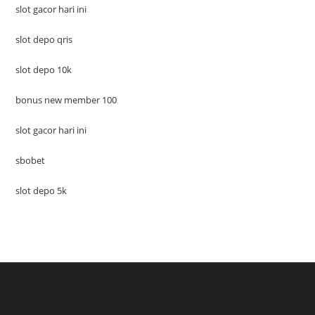
slot gacor hari ini
slot depo qris
slot depo 10k
bonus new member 100
slot gacor hari ini
sbobet
slot depo 5k