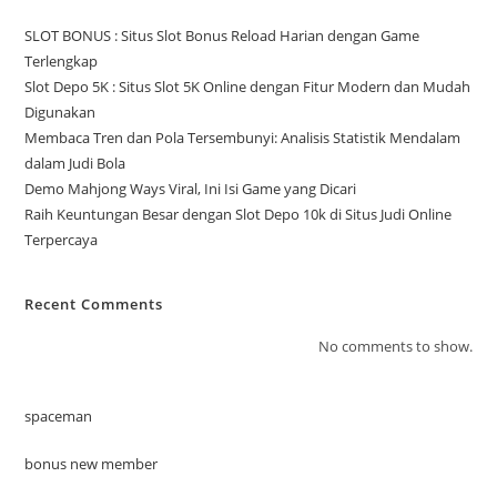
SLOT BONUS : Situs Slot Bonus Reload Harian dengan Game
Terlengkap
Slot Depo 5K : Situs Slot 5K Online dengan Fitur Modern dan Mudah
Digunakan
Membaca Tren dan Pola Tersembunyi: Analisis Statistik Mendalam
dalam Judi Bola
Demo Mahjong Ways Viral, Ini Isi Game yang Dicari
Raih Keuntungan Besar dengan Slot Depo 10k di Situs Judi Online
Terpercaya
Recent Comments
No comments to show.
spaceman
bonus new member