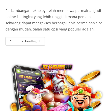
comments:
Perkembangan teknologi telah membawa permainan judi
online ke tingkat yang lebih tinggi, di mana pemain
sekarang dapat mengakses berbagai jenis permainan slot
dengan mudah. Salah satu opsi yang populer adalah…
Raih
Continue Reading
Keuntungan
Besar
Dengan
Slot
Depo
10k
Di
Situs
Judi
Online
Terpercaya