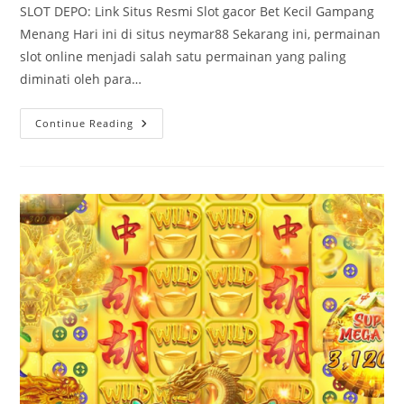
SLOT DEPO: Link Situs Resmi Slot gacor Bet Kecil Gampang
Menang Hari ini di situs neymar88 Sekarang ini, permainan
slot online menjadi salah satu permainan yang paling
diminati oleh para…
Bosan
Continue Reading
Kalah?
Coba
Beruntung
Di
Situs
Resmi
Slot
Gacor
Neymar88