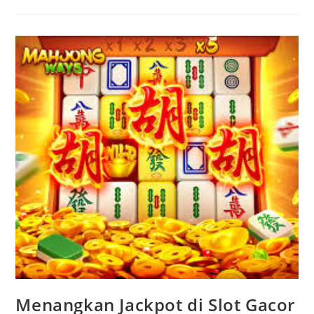
Memenangkan
Jackpot
Besar
Di
Slot
Depo
10k
Menangkan Jackpot di Slot Gacor