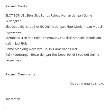
Recent Posts
SLOT BONUS : Situs Slot Bonus Reload Harian dengan Game
Terlengkap
Slot Depo 5K : Situs Slot 5K Online dengan Fitur Modern dan Mudah
Digunakan
Membaca Tren dan Pola Tersembunyi: Analisis Statistik Mendalam
dalam Judi Bola
Demo Mahjong Ways Viral, Ini Isi Game yang Dicari
Raih Keuntungan Besar dengan Slot Depo 10k di Situs Judi Online
Terpercaya
Recent Comments
No comments to show.
spaceman