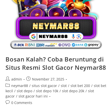
Bosan Kalah? Coba Beruntung di
Situs Resmi Slot Gacor Neymar88
Post
Post
admin
November 27, 2025
author:
published:
Post
neymar88
/
situs slot gacor
/
slot
/
slot bet 200
/
slot bet
category:
kecil
/
slot depo
/
slot depo 10k
/
slot depo 20k
/
slot
gacor
/
slot gacor hari ini
Post
0 Comments
comments: