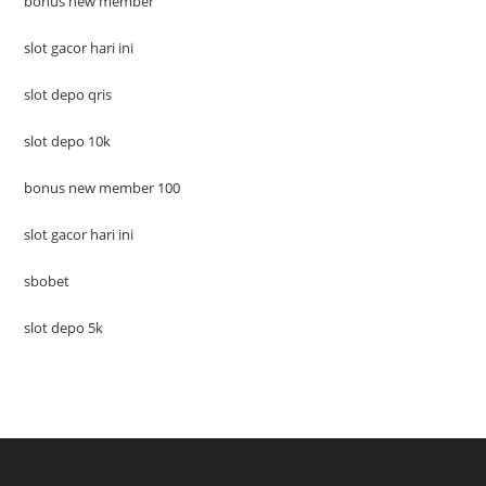
bonus new member
slot gacor hari ini
slot depo qris
slot depo 10k
bonus new member 100
slot gacor hari ini
sbobet
slot depo 5k