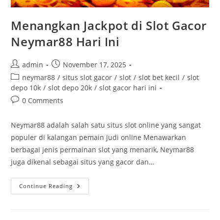
Menangkan Jackpot di Slot Gacor
Neymar88 Hari Ini
Post
Post
admin
November 17, 2025
author:
published:
Post
neymar88
/
situs slot gacor
/
slot
/
slot bet kecil
/
slot
category:
depo 10k
/
slot depo 20k
/
slot gacor hari ini
Post
0 Comments
comments:
Neymar88 adalah salah satu situs slot online yang sangat
populer di kalangan pemain judi online Menawarkan
berbagai jenis permainan slot yang menarik, Neymar88
juga dikenal sebagai situs yang gacor dan…
Menangkan
Continue Reading
Jackpot
Di
Slot
Gacor