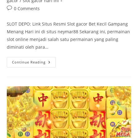
gacor
/
slot gacor hari ini
Post
0 Comments
comments:
SLOT DEPO: Link Situs Resmi Slot gacor Bet Kecil Gampang
Menang Hari ini di situs neymar88 Sekarang ini, permainan
slot online menjadi salah satu permainan yang paling
diminati oleh para…
Bosan
Continue Reading
Kalah?
Coba
Beruntung
Di
Situs
Resmi
Slot
Gacor
Neymar88