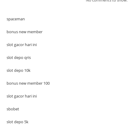
spaceman
bonus new member
slot gacor hari ini
slot depo qris
slot depo 10k
bonus new member 100
slot gacor hari ini
sbobet
slot depo 5k