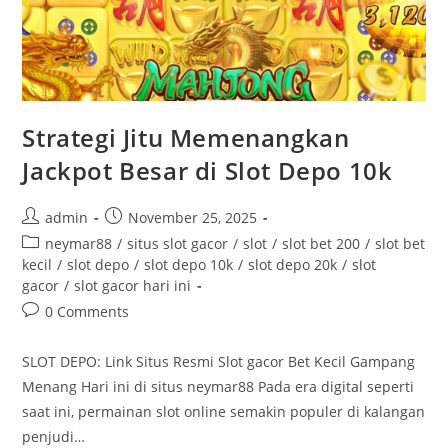
Strategi Jitu Memenangkan
Jackpot Besar di Slot Depo 10k
Post
Post
admin
November 25, 2025
author:
published:
Post
neymar88
/
situs slot gacor
/
slot
/
slot bet 200
/
slot bet
category:
kecil
/
slot depo
/
slot depo 10k
/
slot depo 20k
/
slot
gacor
/
slot gacor hari ini
Post
0 Comments
comments:
SLOT DEPO: Link Situs Resmi Slot gacor Bet Kecil Gampang
Menang Hari ini di situs neymar88 Pada era digital seperti
saat ini, permainan slot online semakin populer di kalangan
penjudi…