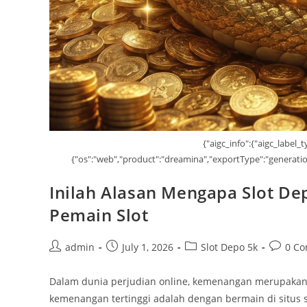
{"aigc_info":{"aigc_label_
{"os":"web","product":"dreamina","exportType":"generation
Inilah Alasan Mengapa Slot De
Pemain Slot
Post
Post
Post
Post
admin
July 1, 2026
Slot Depo 5k
0 C
author:
published:
category:
commen
Dalam dunia perjudian online, kemenangan merupakan 
kemenangan tertinggi adalah dengan bermain di situs 