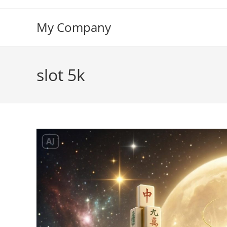
Skip
to
My Company
content
slot 5k