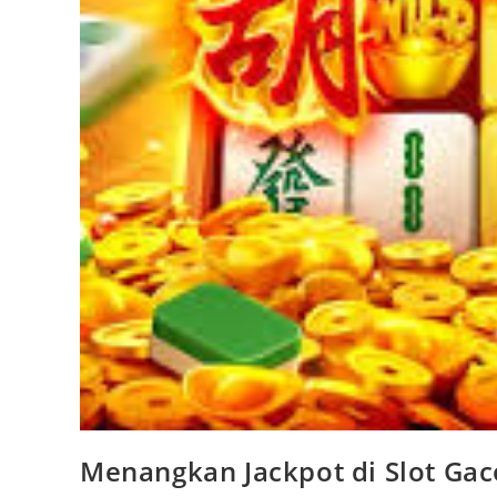
Menangkan Jackpot di Slot Gac