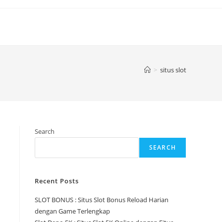
>
situs slot
Search
SEARCH
Recent Posts
SLOT BONUS : Situs Slot Bonus Reload Harian
dengan Game Terlengkap