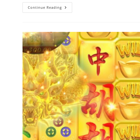
Bosan
Continue Reading
Kalah?
Coba
Beruntung
Di
Situs
Resmi
Slot
Gacor
Neymar88