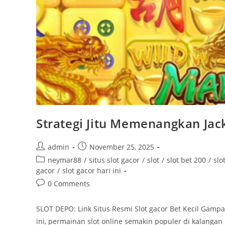
Strategi Jitu Memenangkan Jac
Post
Post
admin
November 25, 2025
author:
published:
Post
neymar88
/
situs slot gacor
/
slot
/
slot bet 200
/
slo
category:
gacor
/
slot gacor hari ini
Post
0 Comments
comments:
SLOT DEPO: Link Situs Resmi Slot gacor Bet Kecil Gampa
ini, permainan slot online semakin populer di kalangan