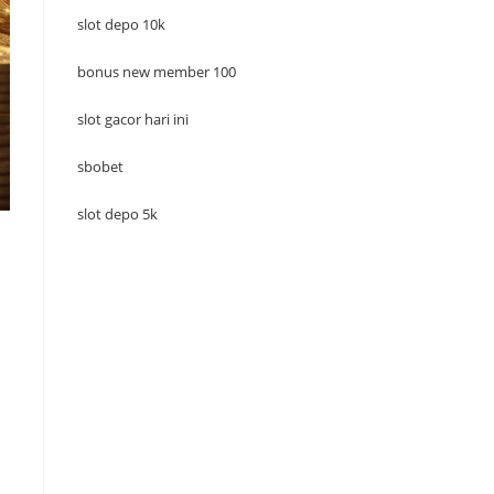
slot depo 10k
bonus new member 100
slot gacor hari ini
sbobet
slot depo 5k