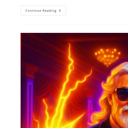
Inilah
Continue Reading
Alasan
Mengapa
Slot
Depo
5
Ribu
Adalah
Pilihan
Utama
Pemain
Slot