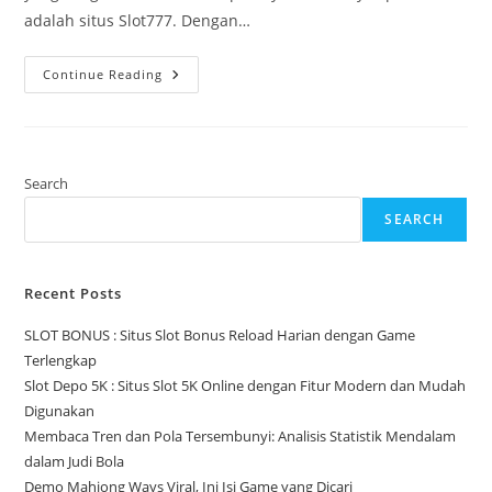
adalah situs Slot777. Dengan…
Slot777:
Continue Reading
Tingkatkan
Kesenangan
Bermain
Slot
Dengan
Aman
Search
SEARCH
Recent Posts
SLOT BONUS : Situs Slot Bonus Reload Harian dengan Game
Terlengkap
Slot Depo 5K : Situs Slot 5K Online dengan Fitur Modern dan Mudah
Digunakan
Membaca Tren dan Pola Tersembunyi: Analisis Statistik Mendalam
dalam Judi Bola
Demo Mahjong Ways Viral, Ini Isi Game yang Dicari