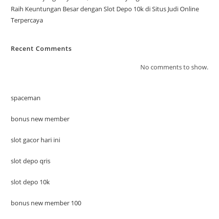
Raih Keuntungan Besar dengan Slot Depo 10k di Situs Judi Online
Terpercaya
Recent Comments
No comments to show.
spaceman
bonus new member
slot gacor hari ini
slot depo qris
slot depo 10k
bonus new member 100