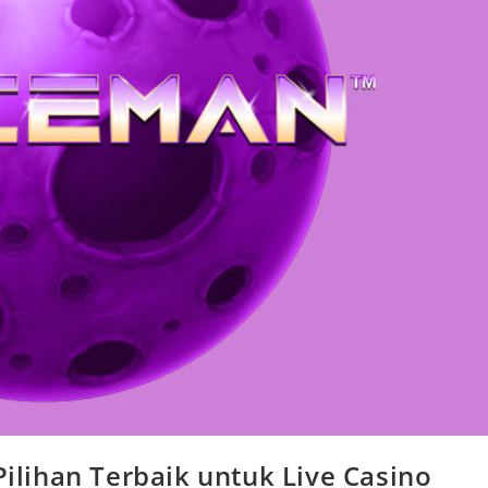
lihan Terbaik untuk Live Casino