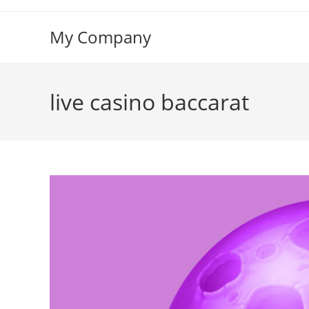
Skip
to
My Company
content
live casino baccarat