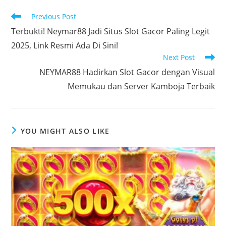
Read
Previous Post
more
Terbukti! Neymar88 Jadi Situs Slot Gacor Paling Legit
articles
2025, Link Resmi Ada Di Sini!
Next Post
NEYMAR88 Hadirkan Slot Gacor dengan Visual
Memukau dan Server Kamboja Terbaik
YOU MIGHT ALSO LIKE