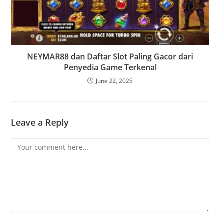
NEYMAR88 dan Daftar Slot Paling Gacor dari
Penyedia Game Terkenal
June 22, 2025
Leave a Reply
Comment