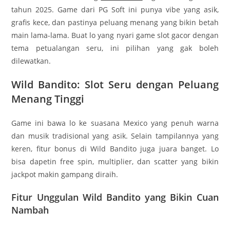
tahun 2025. Game dari PG Soft ini punya vibe yang asik,
grafis kece, dan pastinya peluang menang yang bikin betah
main lama-lama. Buat lo yang nyari game slot gacor dengan
tema petualangan seru, ini pilihan yang gak boleh
dilewatkan.
Wild Bandito: Slot Seru dengan Peluang
Menang Tinggi
Game ini bawa lo ke suasana Mexico yang penuh warna
dan musik tradisional yang asik. Selain tampilannya yang
keren, fitur bonus di Wild Bandito juga juara banget. Lo
bisa dapetin free spin, multiplier, dan scatter yang bikin
jackpot makin gampang diraih.
Fitur Unggulan Wild Bandito yang Bikin Cuan
Nambah