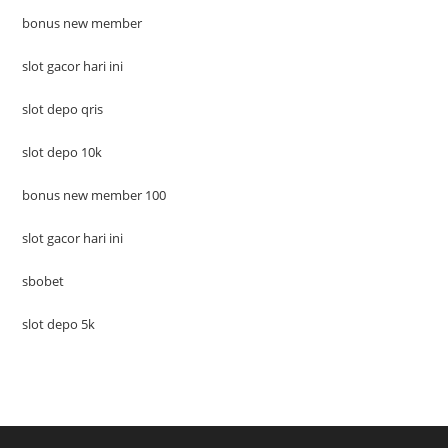
bonus new member
slot gacor hari ini
slot depo qris
slot depo 10k
bonus new member 100
slot gacor hari ini
sbobet
slot depo 5k