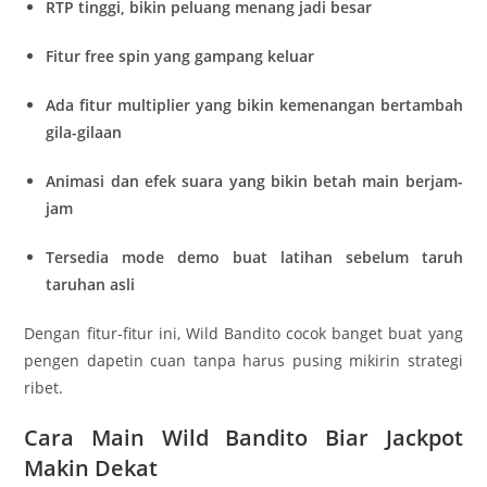
RTP tinggi, bikin peluang menang jadi besar
Fitur free spin yang gampang keluar
Ada fitur multiplier yang bikin kemenangan bertambah
gila-gilaan
Animasi dan efek suara yang bikin betah main berjam-
jam
Tersedia mode demo buat latihan sebelum taruh
taruhan asli
Dengan fitur-fitur ini, Wild Bandito cocok banget buat yang
pengen dapetin cuan tanpa harus pusing mikirin strategi
ribet.
Cara Main Wild Bandito Biar Jackpot
Makin Dekat