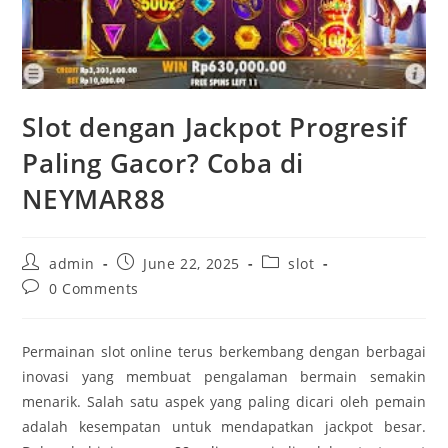
Slot dengan Jackpot Progresif
Paling Gacor? Coba di
NEYMAR88
Post
Post
Post
admin
June 22, 2025
slot
author:
published:
category:
Post
0 Comments
comments:
Permainan slot online terus berkembang dengan berbagai
inovasi yang membuat pengalaman bermain semakin
menarik. Salah satu aspek yang paling dicari oleh pemain
adalah kesempatan untuk mendapatkan jackpot besar.