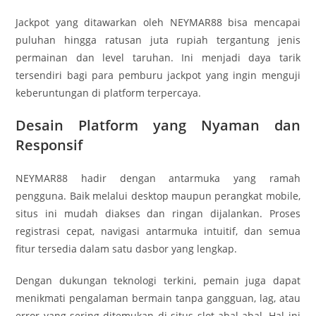
Jackpot yang ditawarkan oleh NEYMAR88 bisa mencapai
puluhan hingga ratusan juta rupiah tergantung jenis
permainan dan level taruhan. Ini menjadi daya tarik
tersendiri bagi para pemburu jackpot yang ingin menguji
keberuntungan di platform terpercaya.
Desain Platform yang Nyaman dan
Responsif
NEYMAR88 hadir dengan antarmuka yang ramah
pengguna. Baik melalui desktop maupun perangkat mobile,
situs ini mudah diakses dan ringan dijalankan. Proses
registrasi cepat, navigasi antarmuka intuitif, dan semua
fitur tersedia dalam satu dasbor yang lengkap.
Dengan dukungan teknologi terkini, pemain juga dapat
menikmati pengalaman bermain tanpa gangguan, lag, atau
error yang sering ditemukan di situs slot abal-abal. Hal ini