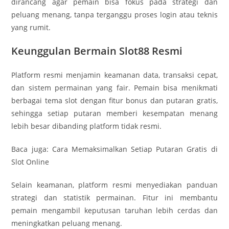
dirancang agar pemain bisa fokus pada strategi dan
peluang menang, tanpa terganggu proses login atau teknis
yang rumit.
Keunggulan Bermain Slot88 Resmi
Platform resmi menjamin keamanan data, transaksi cepat,
dan sistem permainan yang fair. Pemain bisa menikmati
berbagai tema slot dengan fitur bonus dan putaran gratis,
sehingga setiap putaran memberi kesempatan menang
lebih besar dibanding platform tidak resmi.
Baca juga: Cara Memaksimalkan Setiap Putaran Gratis di
Slot Online
Selain keamanan, platform resmi menyediakan panduan
strategi dan statistik permainan. Fitur ini membantu
pemain mengambil keputusan taruhan lebih cerdas dan
meningkatkan peluang menang.