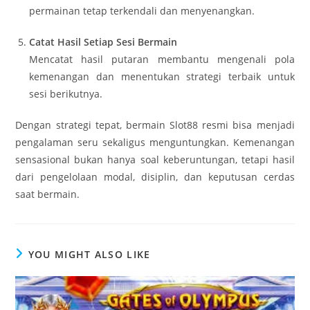
permainan tetap terkendali dan menyenangkan.
Catat Hasil Setiap Sesi Bermain
Mencatat hasil putaran membantu mengenali pola
kemenangan dan menentukan strategi terbaik untuk
sesi berikutnya.
Dengan strategi tepat, bermain Slot88 resmi bisa menjadi
pengalaman seru sekaligus menguntungkan. Kemenangan
sensasional bukan hanya soal keberuntungan, tetapi hasil
dari pengelolaan modal, disiplin, dan keputusan cerdas
saat bermain.
YOU MIGHT ALSO LIKE