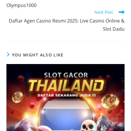
Olympus1000
Next Post
Daftar Agen Casino Resmi 2025: Live Casino Online &
Slot Dadu
YOU MIGHT ALSO LIKE