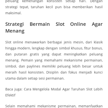
peluang kemenangan konsisten setiap hari. Dengan
strategi tepat, taruhan kecil pun bisa memberikan hasil
maksimal.
Strategi Bermain Slot Online Agar
Menang
Slot online menawarkan berbagai jenis mesin, dari klasik
hingga modern, lengkap dengan simbol khusus, fitur bonus,
dan putaran gratis yang dapat meningkatkan peluang
menang. Pemain yang memahami mekanisme permainan,
simbol, dan paylines memiliki peluang lebih besar untuk
meraih hasil konsisten. Disiplin dan fokus menjadi kunci
utama dalam setiap sesi permainan.
Baca juga: Cara Mengelola Modal Agar Taruhan Slot Lebih
Efektif
Selain memahami mekanisme permainan, memanfaatkan