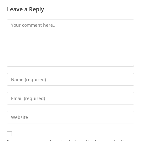
Leave a Reply
Comment
Enter
your
name
Enter
or
your
username
email
Enter
to
address
your
comment
to
website
comment
URL