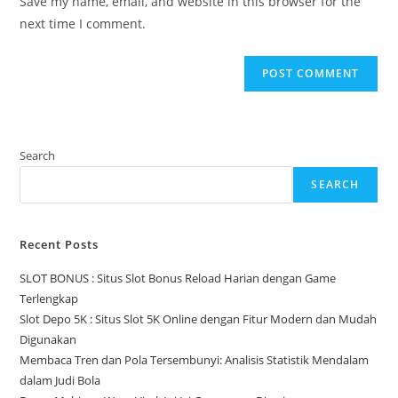
Save my name, email, and website in this browser for the
(optional)
next time I comment.
Search
SEARCH
Recent Posts
SLOT BONUS : Situs Slot Bonus Reload Harian dengan Game
Terlengkap
Slot Depo 5K : Situs Slot 5K Online dengan Fitur Modern dan Mudah
Digunakan
Membaca Tren dan Pola Tersembunyi: Analisis Statistik Mendalam
dalam Judi Bola