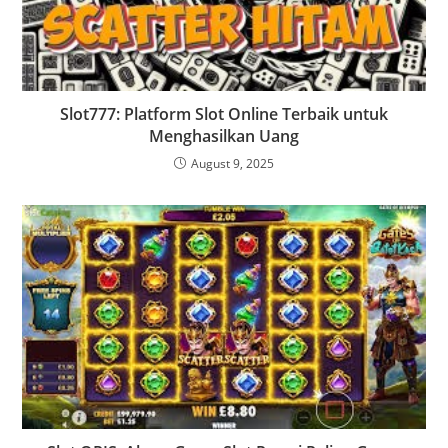
Slot777: Platform Slot Online Terbaik untuk
Menghasilkan Uang
August 9, 2025