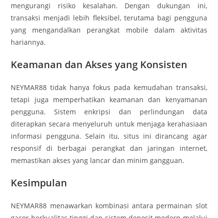
mengurangi risiko kesalahan. Dengan dukungan ini,
transaksi menjadi lebih fleksibel, terutama bagi pengguna
yang mengandalkan perangkat mobile dalam aktivitas
hariannya.
Keamanan dan Akses yang Konsisten
NEYMAR88 tidak hanya fokus pada kemudahan transaksi,
tetapi juga memperhatikan keamanan dan kenyamanan
pengguna. Sistem enkripsi dan perlindungan data
diterapkan secara menyeluruh untuk menjaga kerahasiaan
informasi pengguna. Selain itu, situs ini dirancang agar
responsif di berbagai perangkat dan jaringan internet,
memastikan akses yang lancar dan minim gangguan.
Kesimpulan
NEYMAR88 menawarkan kombinasi antara permainan slot
gacor berkualitas tinggi dan sistem deposit modern melalui