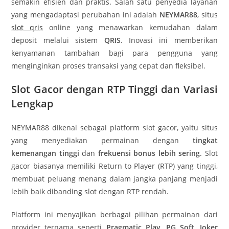
semakin efisien dan praktis. Salah satu penyedia layanan
yang mengadaptasi perubahan ini adalah
NEYMAR88
, situs
slot qris
online yang menawarkan kemudahan dalam
deposit melalui sistem
QRIS
. Inovasi ini memberikan
kenyamanan tambahan bagi para pengguna yang
menginginkan proses transaksi yang cepat dan fleksibel.
Slot Gacor dengan RTP Tinggi dan Variasi
Lengkap
NEYMAR88 dikenal sebagai platform slot gacor, yaitu situs
yang menyediakan permainan dengan
tingkat
kemenangan tinggi
dan
frekuensi bonus lebih sering
. Slot
gacor biasanya memiliki Return to Player (RTP) yang tinggi,
membuat peluang menang dalam jangka panjang menjadi
lebih baik dibanding slot dengan RTP rendah.
Platform ini menyajikan berbagai pilihan permainan dari
provider ternama seperti
Pragmatic Play
,
PG Soft
,
Joker