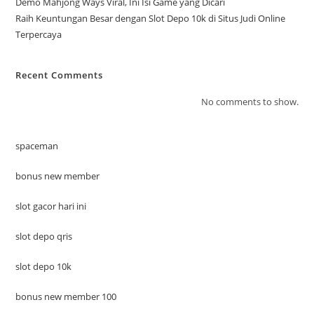
Demo Mahjong Ways Viral, Ini Isi Game yang Dicari
Raih Keuntungan Besar dengan Slot Depo 10k di Situs Judi Online
Terpercaya
Recent Comments
No comments to show.
spaceman
bonus new member
slot gacor hari ini
slot depo qris
slot depo 10k
bonus new member 100