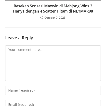
Rasakan Sensasi Maxwin di Mahjong Wins 3
Hanya dengan 4 Scatter Hitam di NEYMAR88
October 9, 2025
Leave a Reply
Comment
Enter
your
name
Enter