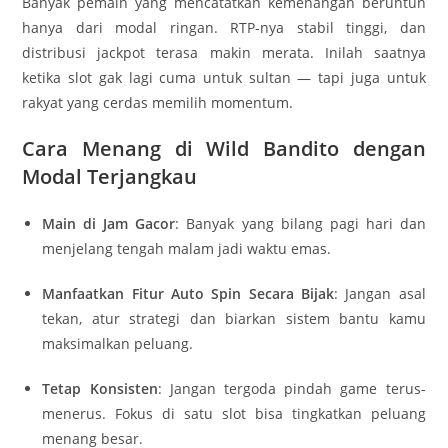
Banyak pemain yang mencatatkan kemenangan beruntun
hanya dari modal ringan. RTP-nya stabil tinggi, dan
distribusi jackpot terasa makin merata. Inilah saatnya
ketika slot gak lagi cuma untuk sultan — tapi juga untuk
rakyat yang cerdas memilih momentum.
Cara Menang di Wild Bandito dengan
Modal Terjangkau
Main di Jam Gacor
: Banyak yang bilang pagi hari dan
menjelang tengah malam jadi waktu emas.
Manfaatkan Fitur Auto Spin Secara Bijak
: Jangan asal
tekan, atur strategi dan biarkan sistem bantu kamu
maksimalkan peluang.
Tetap Konsisten
: Jangan tergoda pindah game terus-
menerus. Fokus di satu slot bisa tingkatkan peluang
menang besar.