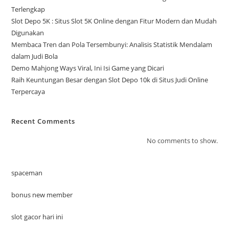
Terlengkap
Slot Depo 5K : Situs Slot 5K Online dengan Fitur Modern dan Mudah
Digunakan
Membaca Tren dan Pola Tersembunyi: Analisis Statistik Mendalam
dalam Judi Bola
Demo Mahjong Ways Viral, Ini Isi Game yang Dicari
Raih Keuntungan Besar dengan Slot Depo 10k di Situs Judi Online
Terpercaya
Recent Comments
No comments to show.
spaceman
bonus new member
slot gacor hari ini