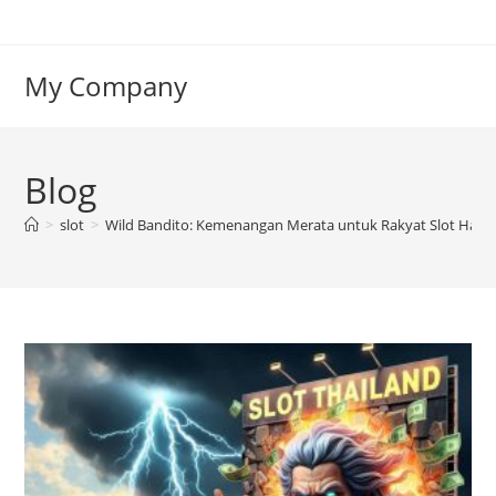
Skip
to
content
My Company
Blog
>
slot
>
Wild Bandito: Kemenangan Merata untuk Rakyat Slot Hari I