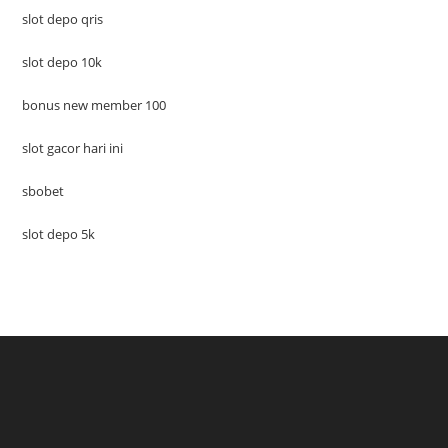
slot depo qris
slot depo 10k
bonus new member 100
slot gacor hari ini
sbobet
slot depo 5k