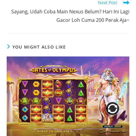
Next Post
Sayang, Udah Coba Main Nexus Belum? Hari Ini Lagi
Gacor Loh Cuma 200 Perak Aja~
YOU MIGHT ALSO LIKE