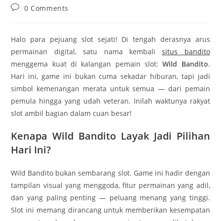
author:
published:
category:
Post
0 Comments
comments:
Halo para pejuang slot sejati! Di tengah derasnya arus
permainan digital, satu nama kembali
situs bandito
menggema kuat di kalangan pemain slot:
Wild Bandito
.
Hari ini, game ini bukan cuma sekadar hiburan, tapi jadi
simbol kemenangan merata untuk semua — dari pemain
pemula hingga yang udah veteran. Inilah waktunya rakyat
slot ambil bagian dalam cuan besar!
Kenapa Wild Bandito Layak Jadi Pilihan
Hari Ini?
Wild Bandito bukan sembarang slot. Game ini hadir dengan
tampilan visual yang menggoda, fitur permainan yang adil,
dan yang paling penting — peluang menang yang tinggi.
Slot ini memang dirancang untuk memberikan kesempatan