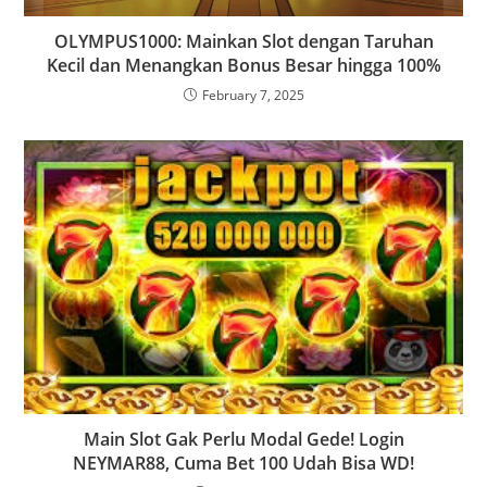
OLYMPUS1000: Mainkan Slot dengan Taruhan
Kecil dan Menangkan Bonus Besar hingga 100%
February 7, 2025
Main Slot Gak Perlu Modal Gede! Login
NEYMAR88, Cuma Bet 100 Udah Bisa WD!