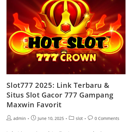
Slot777 2025: Link Terbaru &
Situs Slot Gacor 777 Gampang
Maxwin Favorit
Post
Post
Post
Post
admin
June 10, 2025
slot
0 Comments
author:
published:
category:
comments: