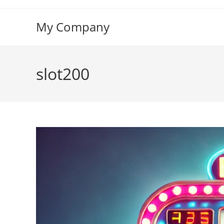
Skip
to
My Company
content
slot200