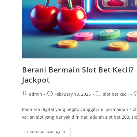
Berani Bermain Slot Bet Kecil? 
Jackpot
Post
Post
Post
P
admin
February 13, 2025
slot bet kecil
author:
published:
category:
c
Pada era digital yang begitu canggih ini, permainan slo
varian slot yang banyak diminati adalah slot bet 200. sl
Berani
Continue Reading
Bermain