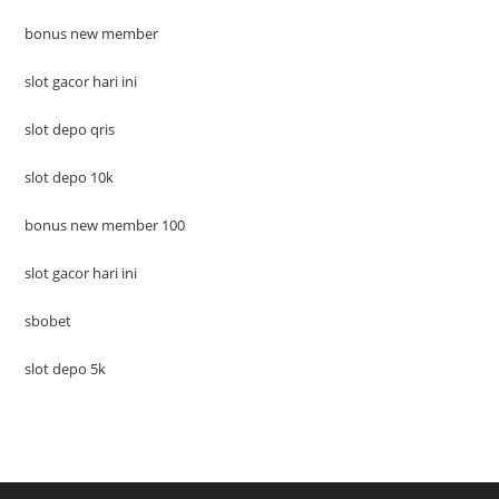
bonus new member
slot gacor hari ini
slot depo qris
slot depo 10k
bonus new member 100
slot gacor hari ini
sbobet
slot depo 5k