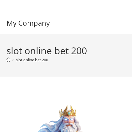
Skip
to
content
My Company
slot online bet 200
>
slot online bet 200