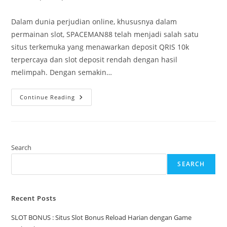
category:
comments:
Dalam dunia perjudian online, khususnya dalam
permainan slot, SPACEMAN88 telah menjadi salah satu
situs terkemuka yang menawarkan deposit QRIS 10k
terpercaya dan slot deposit rendah dengan hasil
melimpah. Dengan semakin…
SPACEMAN88:
Continue Reading
Tempat
Terpercaya
Untuk
Deposit
QRIS
10k
Search
SEARCH
Recent Posts
SLOT BONUS : Situs Slot Bonus Reload Harian dengan Game