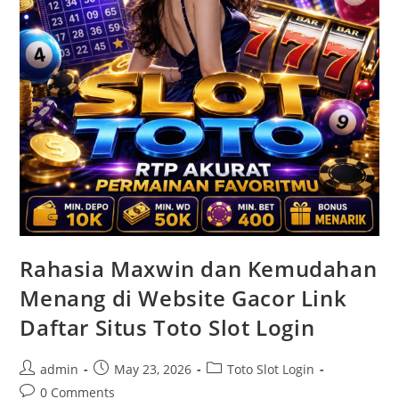
Rahasia Maxwin dan Kemudahan
Menang di Website Gacor Link
Daftar Situs Toto Slot Login
Post
Post
Post
admin
May 23, 2026
Toto Slot Login
author:
published:
category:
Post
0 Comments