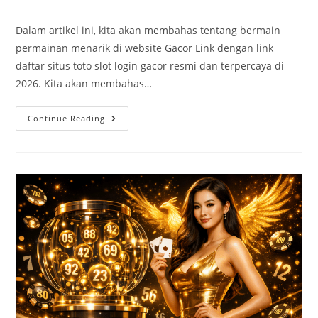
comments:
Dalam artikel ini, kita akan membahas tentang bermain
permainan menarik di website Gacor Link dengan link
daftar situs toto slot login gacor resmi dan terpercaya di
2026. Kita akan membahas…
Rahasia
Continue Reading
Maxwin
Dan
Kemudahan
Menang
Di
Website
Gacor
Link
Daftar
Situs
Toto
Slot
Login