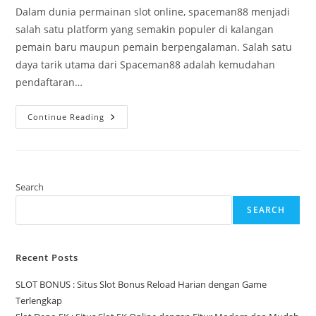
Dalam dunia permainan slot online, spaceman88 menjadi
salah satu platform yang semakin populer di kalangan
pemain baru maupun pemain berpengalaman. Salah satu
daya tarik utama dari Spaceman88 adalah kemudahan
pendaftaran…
Daftar
Continue Reading
Sekarang
Dan
Klaim
Bonus
New
Member
Spaceman88
Search
SEARCH
Recent Posts
SLOT BONUS : Situs Slot Bonus Reload Harian dengan Game
Terlengkap